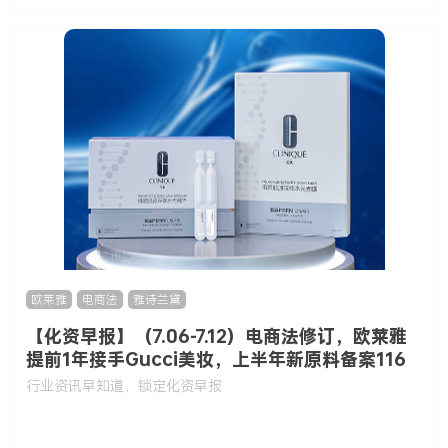
欧莱雅
,
电商法
,
雅诗兰黛
【化资早报】（7.06-7.12）电商法修订，欧莱雅
提前1年接手Gucci美妆，上半年新原料备案116
款……
行业资讯早知道，锁定化资早报