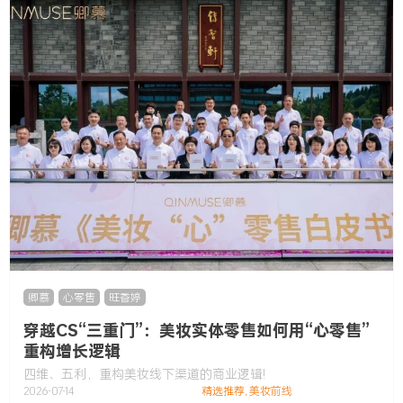
卿慕
,
心零售
,
旺香婷
穿越CS“三重门”：美妆实体零售如何用“心零售”
重构增长逻辑
四维、五利，重构美妆线下渠道的商业逻辑!
2026-07-14
精选推荐
,
美妆前线