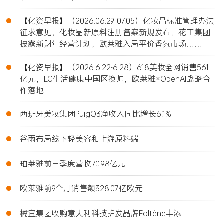
•
【化资早报】（2026.06.29-07.05）化妆品标准管理办法
征求意见，化妆品新原料注册备案新规发布，花王集团
披露新财年经营计划，欧莱雅入局平价香氛市场……
•
【化资早报】（2026.6.22-6.28）618美妆全网销售561
亿元，LG生活健康中国区换帅，欧莱雅×OpenAI战略合
作落地
•
西班牙美妆集团PuigQ3净收入同比增长6.1%
•
谷雨布局线下轻美容和上游原料端
•
珀莱雅前三季度营收70.98亿元
•
欧莱雅前9个月销售额328.07亿欧元
•
橘宜集团收购意大利科技护发品牌Foltène丰添