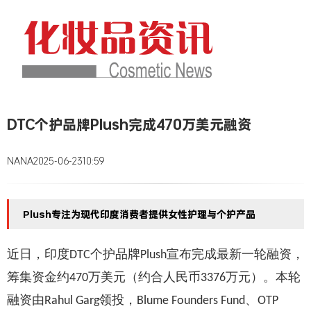
DTC个护品牌Plush完成470万美元融资
NANA
2025-06-23
10:59
Plush专注为现代印度消费者提供女性护理与个护产品
近日，印度
个护品牌
宣布完成最新一轮融资，
DTC
Plush
筹集资金约
万美元
（约合人民币
万元）
。本轮
470
3376
融资由
领投，
、
Rahul Garg
Blume Founders Fund
OTP