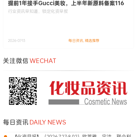
提前1年接手Gucci美妆，上半年新原料备案116
款……
行业资讯早知道，锁定化资早报
2026-07-13
每日资讯
,
精选推荐
关注微信
WECHAT
每日资讯
DAILY NEWS
•
【化资早报】（2026.7.27-8.02）欧莱雅、宝洁、联合利