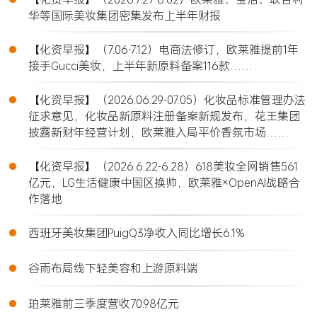
华等国际美妆集团密集发布上半年财报
•
【化资早报】（7.06-7.12）电商法修订，欧莱雅提前1年
接手Gucci美妆，上半年新原料备案116款……
•
【化资早报】（2026.06.29-07.05）化妆品标准管理办法
征求意见，化妆品新原料注册备案新规发布，花王集团
披露新财年经营计划，欧莱雅入局平价香氛市场……
•
【化资早报】（2026.6.22-6.28）618美妆全网销售561
亿元，LG生活健康中国区换帅，欧莱雅×OpenAI战略合
作落地
•
西班牙美妆集团PuigQ3净收入同比增长6.1%
•
谷雨布局线下轻美容和上游原料端
•
珀莱雅前三季度营收70.98亿元