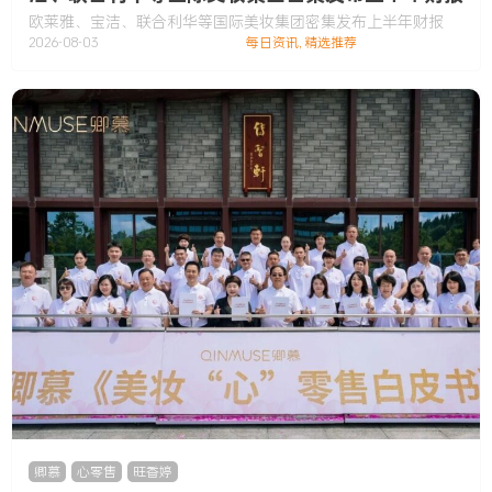
欧莱雅、宝洁、联合利华等国际美妆集团密集发布上半年财报
2026-08-03
每日资讯
,
精选推荐
卿慕
,
心零售
,
旺香婷