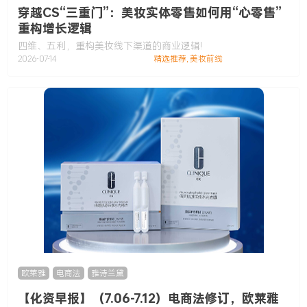
穿越CS“三重门”：美妆实体零售如何用“心零售”
重构增长逻辑
四维、五利，重构美妆线下渠道的商业逻辑!
2026-07-14
精选推荐
,
美妆前线
欧莱雅
,
电商法
,
雅诗兰黛
【化资早报】（7.06-7.12）电商法修订，欧莱雅