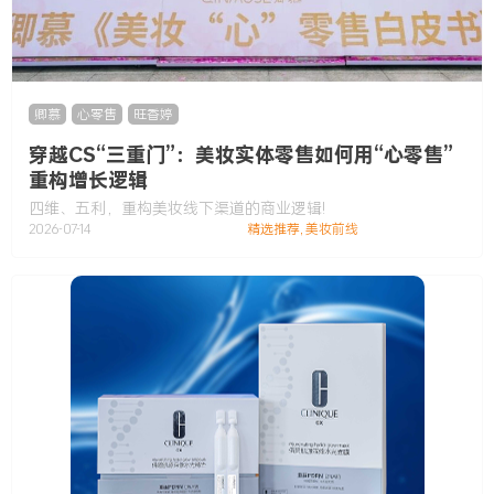
卿慕
,
心零售
,
旺香婷
穿越CS“三重门”：美妆实体零售如何用“心零售”
重构增长逻辑
四维、五利，重构美妆线下渠道的商业逻辑!
2026-07-14
精选推荐
,
美妆前线