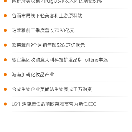
•
西班牙美妆集团PuigQ3净收入同比增长6.1%
•
谷雨布局线下轻美容和上游原料端
•
珀莱雅前三季度营收70.98亿元
•
欧莱雅前9个月销售额328.07亿欧元
•
橘宜集团收购意大利科技护发品牌Foltène丰添
•
海南加码化妆品产业
•
合成生物企业美尚洁生物完成千万融资
•
LG生活健康任命前欧莱雅高管为新任CEO