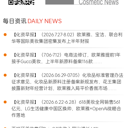
每日资讯
DAILY NEWS
•
【化资早报】（2026.7.27-8.02）欧莱雅、宝洁、联合利
华等国际美妆集团密集发布上半年财报
•
【化资早报】（7.06-7.12）电商法修订，欧莱雅提前1年
接手Gucci美妆，上半年新原料备案116款……
•
【化资早报】（2026.06.29-07.05）化妆品标准管理办法
征求意见，化妆品新原料注册备案新规发布，花王集团
披露新财年经营计划，欧莱雅入局平价香氛市场……
•
【化资早报】（2026.6.22-6.28）618美妆全网销售561
亿元，LG生活健康中国区换帅，欧莱雅×OpenAI战略合
作落地