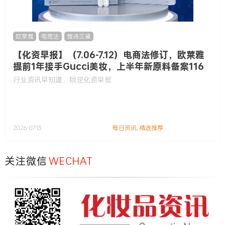
欧莱雅
,
电商法
,
雅诗兰黛
【化资早报】（7.06-7.12）电商法修订，欧莱雅
提前1年接手Gucci美妆，上半年新原料备案116
款……
行业资讯早知道，锁定化资早报
2026-07-13
每日资讯
,
精选推荐
关注微信
WECHAT