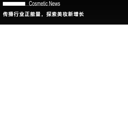
传播行业正能量，探索美妆新增长
关于我们
加入我们
联系我们
版权声明
友情链接：
CBE中国美容博览会
新华网
@2026 China Beauty Expo. All Rights Reserved 沪公安网备
31010102002696号 沪ICP备11000788号
展会参观人士条例及隐私政策