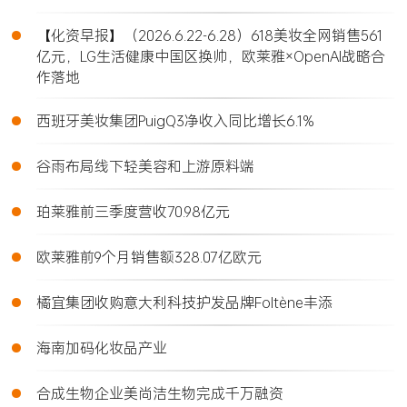
•
【化资早报】（2026.6.22-6.28）618美妆全网销售561
亿元，LG生活健康中国区换帅，欧莱雅×OpenAI战略合
作落地
•
西班牙美妆集团PuigQ3净收入同比增长6.1%
•
谷雨布局线下轻美容和上游原料端
•
珀莱雅前三季度营收70.98亿元
•
欧莱雅前9个月销售额328.07亿欧元
•
橘宜集团收购意大利科技护发品牌Foltène丰添
•
海南加码化妆品产业
•
合成生物企业美尚洁生物完成千万融资