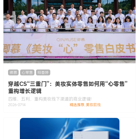
卿慕
,
心零售
,
旺香婷
穿越CS“三重门”：美妆实体零售如何用“心零售”
重构增长逻辑
四维、五利，重构美妆线下渠道的商业逻辑!
2026-07-14
精选推荐
,
美妆前线