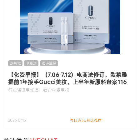
欧莱雅
,
电商法
,
雅诗兰黛
【化资早报】（7.06-7.12）电商法修订，欧莱雅
提前1年接手Gucci美妆，上半年新原料备案116
款……
行业资讯早知道，锁定化资早报
2026-07-13
每日资讯
,
精选推荐