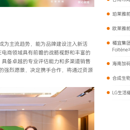
•
珀莱雅前
•
欧莱雅前
•
橘宜集
成为主流趋势，能为品牌建设注入新活
Foltèn
在电商领域具有前瞻的战略视野和丰富的
•
，具备卓越的专业评估能力和多渠道销售
海南加
的强烈愿景，决定携手合作，将通过资源
•
合成生
•
LG生活