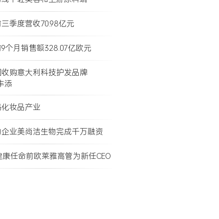
三季度营收70.98亿元
9个月销售额328.07亿欧元
团收购意大利科技护发品牌
e丰添
码化妆品产业
物企业美尚洁生物完成千万融资
健康任命前欧莱雅高管为新任CEO