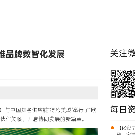
关注
推品牌数智化发展
每日
）与中国知名供应链“得沁美域”举行了“欧
作伙伴关系，开启协同发展的新篇章。
•
【化资早报
雅、宝