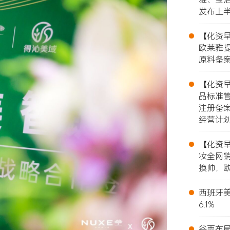
发布上
•
【化资早报
欧莱雅提
原料备案
•
【化资早报
品标准
注册备
经营计
•
【化资早报
妆全网销
换帅，欧
•
西班牙美
6.1%
•
谷雨布