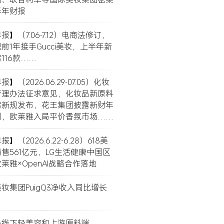
半年财报
】（7.06-7.12）电商法修订，
前1年接手Gucci美妆，上半年新
116款……
】（2026.06.29-07.05）化妆
管理办法征求意见，化妆品新原料
案新规发布，花王集团披露新财年
划，欧莱雅入局平价香氛市场……
】（2026.6.22-6.28）618美
售561亿元，LG生活健康中国区
莱雅×OpenAI战略合作落地
妆集团PuigQ3净收入同比增长
局线下轻美容和上游原料端