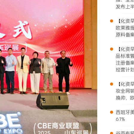
发布上
•
【化资早报
欧莱雅提
原料备案
•
【化资早报
品标准
注册备
经营计
•
【化资早报
妆全网销
换帅，欧
•
西班牙美
6.1%
•
谷雨布