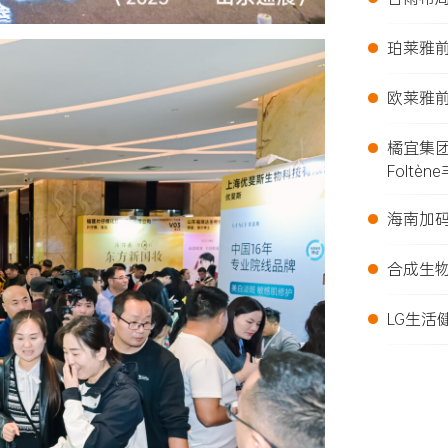
•
珀莱雅前
•
欧莱雅前
•
橘宜集
Foltèn
•
海南加
•
合成生
•
LG生活