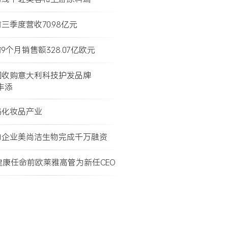
三季度营收70.98亿元
9个月销售额328.07亿欧元
团收购意大利科技护发品牌
e丰添
码化妆品产业
物企业美尚洁生物完成千万融资
健康任命前欧莱雅高管为新任CEO