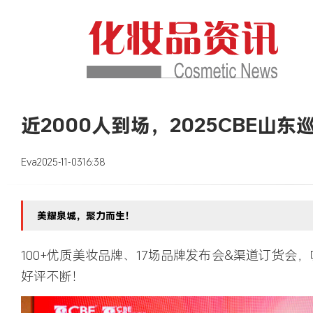
近2000人到场，2025CBE山
Eva
2025-11-03
16:38
美耀泉城，聚力而生！
100+优质美妆品牌
、
17场品牌发布会&渠道订货会
，
好评不断！