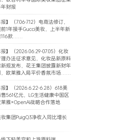
半年财报
】（7.06-7.12）电商法修订，
前1年接手Gucci美妆，上半年新
116款……
】（2026.06.29-07.05）化妆
管理办法征求意见，化妆品新原料
案新规发布，花王集团披露新财年
划，欧莱雅入局平价香氛市场……
】（2026.6.22-6.28）618美
售561亿元，LG生活健康中国区
莱雅×OpenAI战略合作落地
妆集团PuigQ3净收入同比增长
局线下轻美容和上游原料端