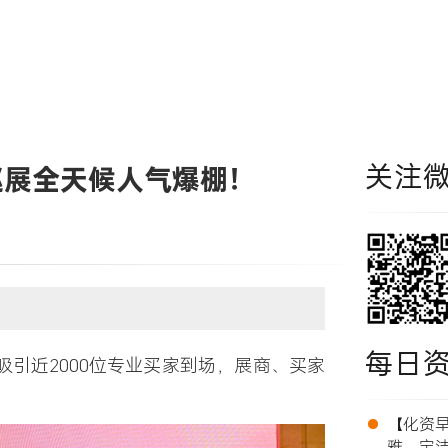
关注
东巡展全天候人气爆棚！
每日
吸引
近2000位专业买家
到场，展商、买家
•
【化资早报
雅、宝