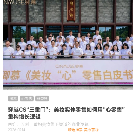
卿慕
,
心零售
,
旺香婷
穿越CS“三重门”：美妆实体零售如何用“心零售”
重构增长逻辑
四维、五利，重构美妆线下渠道的商业逻辑!
2026-07-14
精选推荐
,
美妆前线