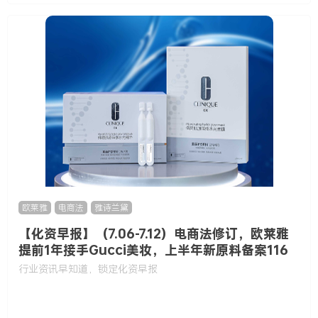
欧莱雅
,
电商法
,
雅诗兰黛
【化资早报】（7.06-7.12）电商法修订，欧莱雅
提前1年接手Gucci美妆，上半年新原料备案116
款……
行业资讯早知道，锁定化资早报