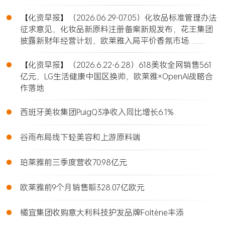
•
【化资早报】（2026.06.29-07.05）化妆品标准管理办法
征求意见，化妆品新原料注册备案新规发布，花王集团
披露新财年经营计划，欧莱雅入局平价香氛市场……
•
【化资早报】（2026.6.22-6.28）618美妆全网销售561
亿元，LG生活健康中国区换帅，欧莱雅×OpenAI战略合
作落地
•
西班牙美妆集团PuigQ3净收入同比增长6.1%
•
谷雨布局线下轻美容和上游原料端
•
珀莱雅前三季度营收70.98亿元
•
欧莱雅前9个月销售额328.07亿欧元
•
橘宜集团收购意大利科技护发品牌Foltène丰添