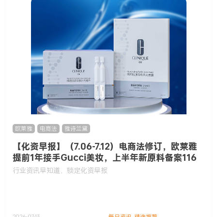
欧莱雅
,
电商法
,
雅诗兰黛
【化资早报】（7.06-7.12）电商法修订，欧莱雅
提前1年接手Gucci美妆，上半年新原料备案116
款……
行业资讯早知道，锁定化资早报
2026-07-13
每日资讯
,
精选推荐