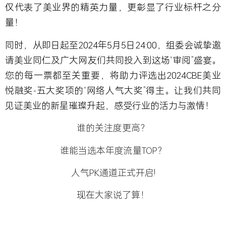
仅代表了
美业界的精英力量，更彰显了行业标杆之分
量！
同时，从即日起至2024年5月5日24:00，组委会诚挚邀
请美业同仁及广大网友们共同投入到这场“审阅”盛宴。
您的每一票都至关重要
，将助力评选出2024CBE美业
悦融奖-五大奖项的
“网络人气大奖”
得主。让我们共同
见证美业的新星璀璨升起，感受行业的活力与激情！
谁的关注度更高？
谁能当选本年度流量TOP？
人气PK通道正式开启!
现在大家说了算！