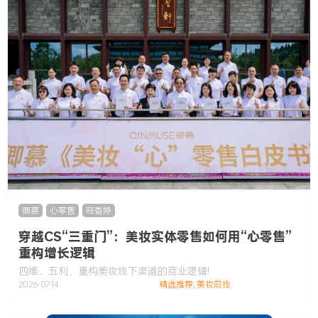
卿慕
,
心零售
,
旺香婷
穿越CS“三重门”：美妆实体零售如何用“心零售”
重构增长逻辑
四维、五利，重构美妆线下渠道的商业逻辑!
2026-07-14
精选推荐
,
美妆前线