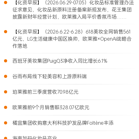
•
【化资早报】（2026.06.29-07.05）化妆品标准管理办法
征求意见，化妆品新原料注册备案新规发布，花王集团
披露新财年经营计划，欧莱雅入局平价香氛市场……
•
【化资早报】（2026.6.22-6.28）618美妆全网销售561
亿元，LG生活健康中国区换帅，欧莱雅×OpenAI战略合
作落地
•
西班牙美妆集团PuigQ3净收入同比增长6.1%
•
谷雨布局线下轻美容和上游原料端
•
珀莱雅前三季度营收70.98亿元
•
欧莱雅前9个月销售额328.07亿欧元
•
橘宜集团收购意大利科技护发品牌Foltène丰添
•
海南加码化妆品产业