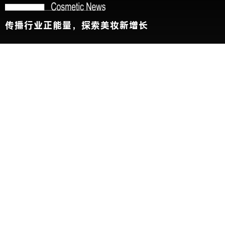
传播行业正能量，探索美妆新增长
关于我们
加入我们
联系我们
版权声明
友情链接：
CBE中国美容博览会
新华网
@2026 China Beauty Expo. All Rights Reserved 沪公安网备
31010102002696号 沪ICP备11000788号
展会参观人士条例及隐私政策