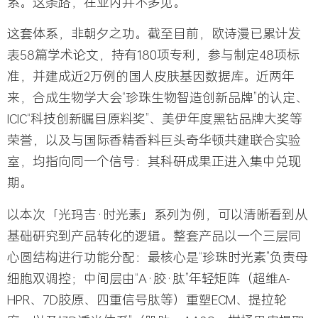
系。这条路，在业内并不多见。
这套体系，非朝夕之功。截至目前，欧诗漫已累计发
表58篇学术论文，持有180项专利，参与制定48项标
准，并建成近2万例的国人皮肤基因数据库。近两年
来，合成生物学大会“珍珠生物智造创新品牌”的认定、
ICIC“科技创新瞩目原料奖”、美伊年度黑钻品牌大奖等
荣誉，以及与国际香精香料巨头奇华顿共建联合实验
室，均指向同一个信号：其科研成果正进入集中兑现
期。
以本次「光玛吉·时光素」系列为例，可以清晰看到从
基础研究到产品转化的逻辑。整套产品以一个三层同
心圆结构进行功能分配：最核心是“珍珠时光素”负责母
细胞双调控；中间层由“A·胶·肽”年轻矩阵（超维A-
HPR、7D胶原、四重信号肽等）重塑ECM、提拉轮