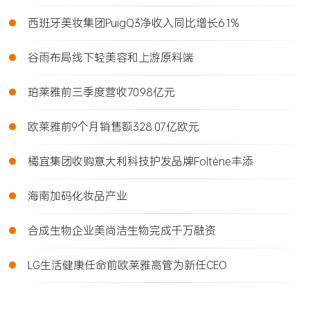
•
西班牙美妆集团PuigQ3净收入同比增长6.1%
•
谷雨布局线下轻美容和上游原料端
•
珀莱雅前三季度营收70.98亿元
•
欧莱雅前9个月销售额328.07亿欧元
•
橘宜集团收购意大利科技护发品牌Foltène丰添
•
海南加码化妆品产业
•
合成生物企业美尚洁生物完成千万融资
•
LG生活健康任命前欧莱雅高管为新任CEO