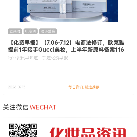
欧莱雅
,
电商法
,
雅诗兰黛
【化资早报】（7.06-7.12）电商法修订，欧莱雅
提前1年接手Gucci美妆，上半年新原料备案116
款……
行业资讯早知道，锁定化资早报
2026-07-13
每日资讯
,
精选推荐
关注微信
WECHAT