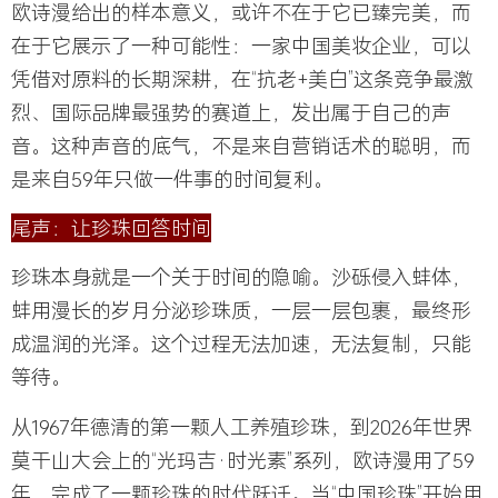
欧诗漫给出的样本意义，或许不在于它已臻完美，而
在于它展示了一种可能性：一家中国美妆企业，可以
凭借对原料的长期深耕，在“抗老+美白”这条竞争最激
烈、国际品牌最强势的赛道上，发出属于自己的声
音。这种声音的底气，不是来自营销话术的聪明，而
是来自59年只做一件事的时间复利。
尾声：让珍珠回答时间
珍珠本身就是一个关于时间的隐喻。沙砾侵入蚌体，
蚌用漫长的岁月分泌珍珠质，一层一层包裹，最终形
成温润的光泽。这个过程无法加速，无法复制，只能
等待。
从1967年德清的第一颗人工养殖珍珠，到2026年世界
莫干山大会上的“光玛吉·时光素”系列，欧诗漫用了59
年，完成了一颗珍珠的时代跃迁。当“中国珍珠”开始用