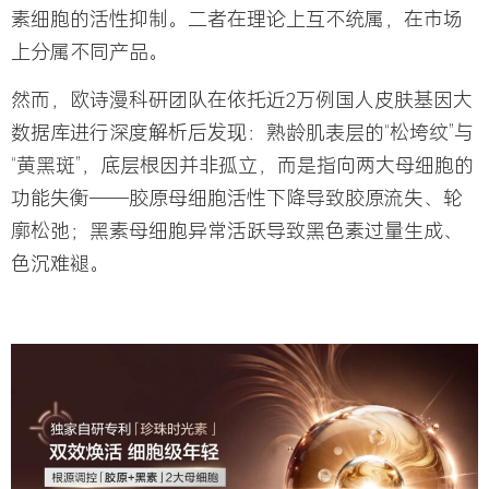
素细胞的活性抑制。二者在理论上互不统属，在市场
上分属不同产品。
然而，欧诗漫科研团队在依托近2万例国人皮肤基因大
数据库进行深度解析后发现：熟龄肌表层的“松垮纹”与
“黄黑斑”，底层根因并非孤立，而是指向两大母细胞的
功能失衡——胶原母细胞活性下降导致胶原流失、轮
廓松弛；
黑素母细胞
异常活跃导致黑色素过量生成、
色沉难褪。