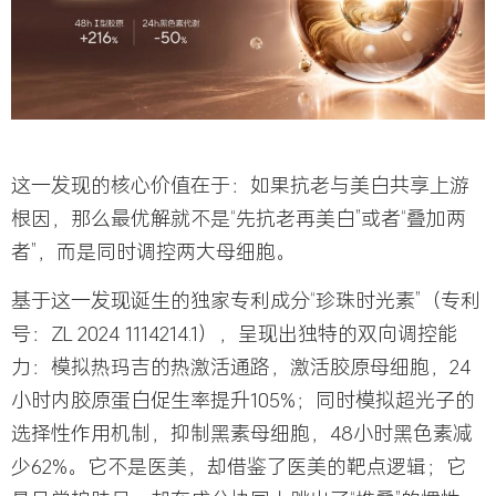
这一发现的核心价值在于：如果抗老与美白共享上游
根因，那么最优解就不是“先抗老再美白”或者“叠加两
者”，而是同时调控两大母细胞。
基于这一发现诞生的独家专利成分“
珍珠时光素
”（专利
号：ZL 2024 1114214.1），呈现出独特的双向调控能
力：模拟热玛吉的热激活通路，激活胶原母细胞，24
小时内胶原蛋白促生率提升105%；同时模拟
超光子
的
选择性作用机制，抑制黑素母细胞，48小时黑色素减
少62%。它不是医美，却借鉴了医美的靶点逻辑；它