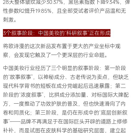
28天整体皱纹减少30.37%，黑色素指数下降9.34%，弹
性参数R2提升19.85%，且全部受试者评价产品温和无
刺激。
3个叙事阶段：
中国美妆的“科研叙事”正在形成
将欧诗漫的这次新品发布置于更大的产业坐标中观
察，会发现它触及了一个更深层的行业命题。
中国美妆行业经历了三个明显的叙事阶段：第一阶段
的“故事叙事”，以神秘成分、古老传说为卖点，但缺乏
现代科学背书的短板在成分党崛起后迅速暴露；第二
阶段的“浓度叙事”，比拼成分添加量、对标国际大牌配
方，一度推动了功效护肤的普及，但也快速滑向了内
卷和同质化；第三阶段，是仍在形成中的“底层创新叙
事”——品牌不再满足于在国际巨头开辟的道路上修修
补补，而是试图在皮肤科学的基础研究层面，建立起