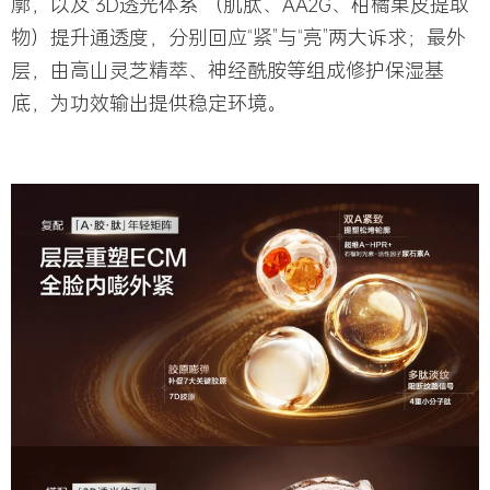
廓，以及“3D透光体系”（肌肽、AA2G、柑橘果皮提取
物）提升通透度，分别回应“紧”与“亮”两大诉求；最外
层，由高山灵芝精萃、神经酰胺等组成修护保湿基
底，为功效输出提供稳定环境。