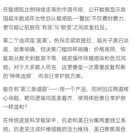
在敏感肌比例持续走高的中国市场，公开数据显示我
国超半数成年女性自认敏感肌—“叠加”不仅费时费力，
更可能让肌肤在“有效”与“耐受”之间反复拉扯。
第二个选项是“医美”。
热玛吉
紧致提拉，超光子美白淡
斑，效果明确，但决策门槛同样明确：价格高昂，恢
复期从数天到数周不等，破皮操作伴随感染和色沉风
险。对于大多数人而言，这更像是一次需要反复权衡
的“特殊选择”，而非日常护肤方案。
能否有“第三条道路”——用一个产品，同时回应两道核
心命题，靶向逻辑向医美看齐，使用体验像日常护肤
一样温和？
在传统皮肤科学框架中，抗老和美白分属两套独立系
统。抗老关注成纤维细胞的活力维持，美白聚焦黑色