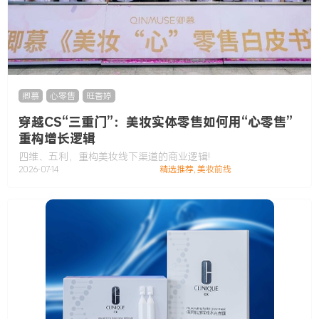
卿慕
,
心零售
,
旺香婷
穿越CS“三重门”：美妆实体零售如何用“心零售”
重构增长逻辑
四维、五利，重构美妆线下渠道的商业逻辑!
2026-07-14
精选推荐
,
美妆前线