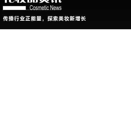
传播行业正能量，探索美妆新增长
关于我们
加入我们
联系我们
版权声明
友情链接：
CBE中国美容博览会
新华网
@2026 China Beauty Expo. All Rights Reserved 沪公安网备
31010102002696号 沪ICP备11000788号
展会参观人士条例及隐私政策