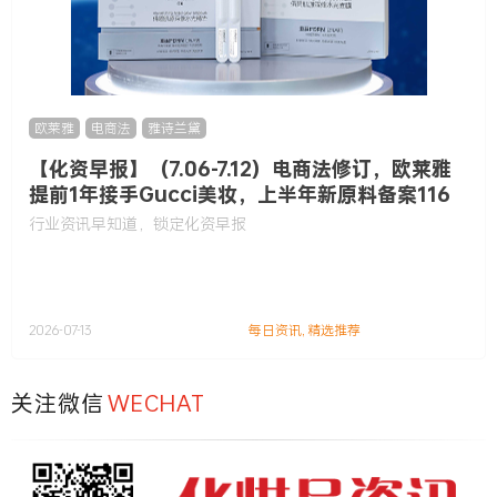
欧莱雅
,
电商法
,
雅诗兰黛
【化资早报】（7.06-7.12）电商法修订，欧莱雅
提前1年接手Gucci美妆，上半年新原料备案116
款……
行业资讯早知道，锁定化资早报
2026-07-13
每日资讯
,
精选推荐
关注微信
WECHAT