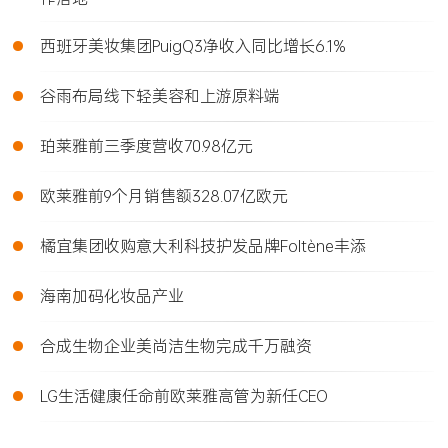
•
西班牙美妆集团PuigQ3净收入同比增长6.1%
•
谷雨布局线下轻美容和上游原料端
•
珀莱雅前三季度营收70.98亿元
•
欧莱雅前9个月销售额328.07亿欧元
•
橘宜集团收购意大利科技护发品牌Foltène丰添
•
海南加码化妆品产业
•
合成生物企业美尚洁生物完成千万融资
•
LG生活健康任命前欧莱雅高管为新任CEO