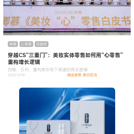
卿慕
,
心零售
,
旺香婷
穿越CS“三重门”：美妆实体零售如何用“心零售”
重构增长逻辑
四维、五利，重构美妆线下渠道的商业逻辑!
2026-07-14
精选推荐
,
美妆前线