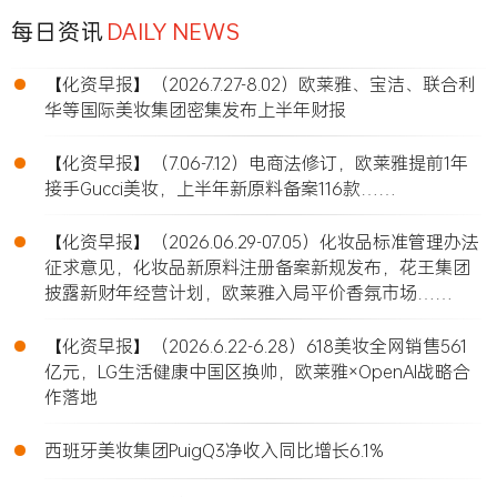
每日资讯
DAILY NEWS
•
【化资早报】（2026.7.27-8.02）欧莱雅、宝洁、联合利
华等国际美妆集团密集发布上半年财报
•
【化资早报】（7.06-7.12）电商法修订，欧莱雅提前1年
接手Gucci美妆，上半年新原料备案116款……
•
【化资早报】（2026.06.29-07.05）化妆品标准管理办法
征求意见，化妆品新原料注册备案新规发布，花王集团
披露新财年经营计划，欧莱雅入局平价香氛市场……
•
【化资早报】（2026.6.22-6.28）618美妆全网销售561
亿元，LG生活健康中国区换帅，欧莱雅×OpenAI战略合
作落地
•
西班牙美妆集团PuigQ3净收入同比增长6.1%