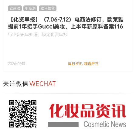
欧莱雅
,
电商法
,
雅诗兰黛
【化资早报】（7.06-7.12）电商法修订，欧莱雅
提前1年接手Gucci美妆，上半年新原料备案116
款……
行业资讯早知道，锁定化资早报
2026-07-13
每日资讯
,
精选推荐
关注微信
WECHAT