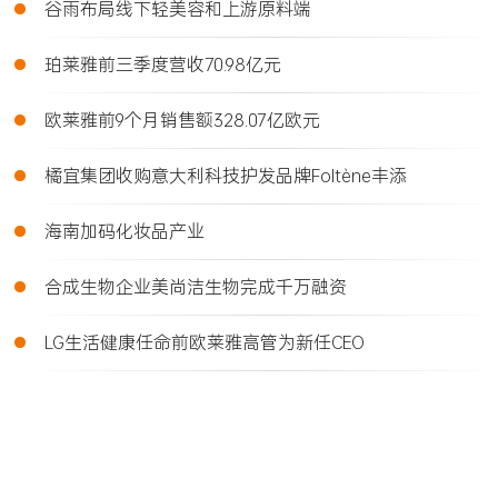
•
谷雨布局线下轻美容和上游原料端
•
珀莱雅前三季度营收70.98亿元
•
欧莱雅前9个月销售额328.07亿欧元
•
橘宜集团收购意大利科技护发品牌Foltène丰添
•
海南加码化妆品产业
•
合成生物企业美尚洁生物完成千万融资
•
LG生活健康任命前欧莱雅高管为新任CEO