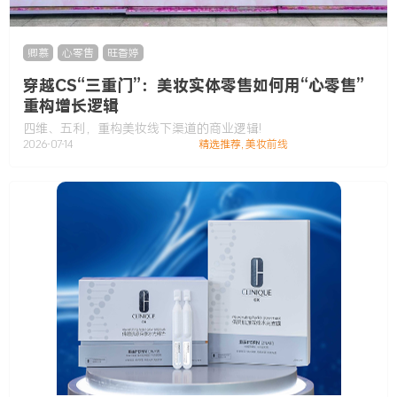
卿慕
,
心零售
,
旺香婷
穿越CS“三重门”：美妆实体零售如何用“心零售”
重构增长逻辑
四维、五利，重构美妆线下渠道的商业逻辑!
2026-07-14
精选推荐
,
美妆前线