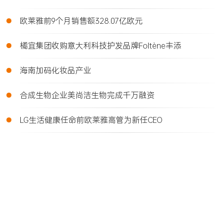
•
欧莱雅前9个月销售额328.07亿欧元
•
橘宜集团收购意大利科技护发品牌Foltène丰添
•
海南加码化妆品产业
•
合成生物企业美尚洁生物完成千万融资
•
LG生活健康任命前欧莱雅高管为新任CEO