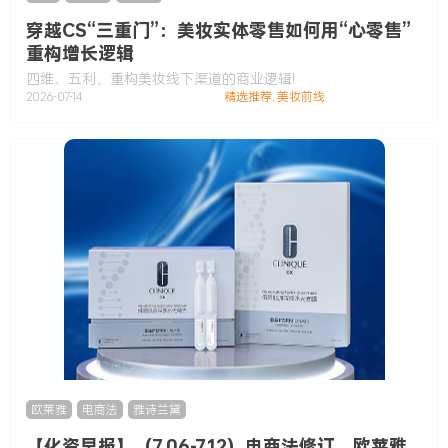
穿越CS“三重门”：美妆实体零售如何用“心零售”
重构增长逻辑
四维、五利，重构美妆线下渠道的商业逻辑!
2026-07-14
精选推荐
,
美妆前线
欧莱雅
,
电商法
,
雅诗兰黛
【化资早报】（7.06-7.12）电商法修订，欧莱雅