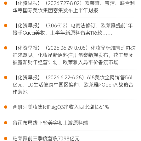
•
【化资早报】（2026.7.27-8.02）欧莱雅、宝洁、联合利
华等国际美妆集团密集发布上半年财报
•
【化资早报】（7.06-7.12）电商法修订，欧莱雅提前1年
接手Gucci美妆，上半年新原料备案116款……
•
【化资早报】（2026.06.29-07.05）化妆品标准管理办法
征求意见，化妆品新原料注册备案新规发布，花王集团
披露新财年经营计划，欧莱雅入局平价香氛市场……
•
【化资早报】（2026.6.22-6.28）618美妆全网销售561
亿元，LG生活健康中国区换帅，欧莱雅×OpenAI战略合
作落地
•
西班牙美妆集团PuigQ3净收入同比增长6.1%
•
谷雨布局线下轻美容和上游原料端
•
珀莱雅前三季度营收70.98亿元