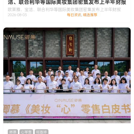
洁、联合利华等国际美妆集团密集发布上半年财报
欧莱雅、宝洁、联合利华等国际美妆集团密集发布上半年财报
2026-08-03
每日资讯
,
精选推荐
卿慕
,
心零售
,
旺香婷