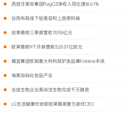
•
西班牙美妆集团PuigQ3净收入同比增长6.1%
•
谷雨布局线下轻美容和上游原料端
•
珀莱雅前三季度营收70.98亿元
•
欧莱雅前9个月销售额328.07亿欧元
•
橘宜集团收购意大利科技护发品牌Foltène丰添
•
海南加码化妆品产业
•
合成生物企业美尚洁生物完成千万融资
•
LG生活健康任命前欧莱雅高管为新任CEO