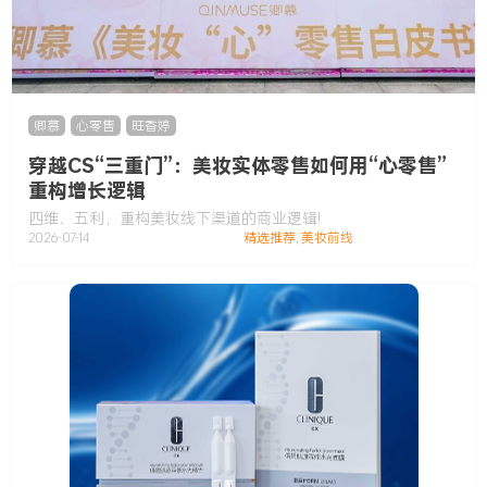
卿慕
,
心零售
,
旺香婷
穿越CS“三重门”：美妆实体零售如何用“心零售”
重构增长逻辑
四维、五利，重构美妆线下渠道的商业逻辑!
2026-07-14
精选推荐
,
美妆前线