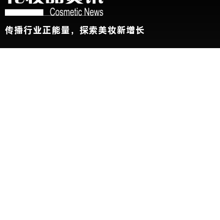
传播行业正能量，探索美妆新增长
关于我们
加入我们
联系我们
版权声明
友情链接：
CBE中国美容博览会
新华网
@2026 China Beauty Expo. All Rights Reserved 沪公安网备
31010102002696号 沪ICP备11000788号
展会参观人士条例及隐私政策