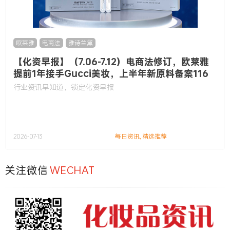
欧莱雅
,
电商法
,
雅诗兰黛
【化资早报】（7.06-7.12）电商法修订，欧莱雅
提前1年接手Gucci美妆，上半年新原料备案116
款……
行业资讯早知道，锁定化资早报
2026-07-13
每日资讯
,
精选推荐
关注微信
WECHAT