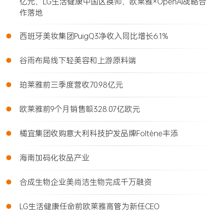
亿元，LG生活健康中国区换帅，欧莱雅×OpenAI战略合
作落地
•
西班牙美妆集团PuigQ3净收入同比增长6.1%
•
谷雨布局线下轻美容和上游原料端
•
珀莱雅前三季度营收70.98亿元
•
欧莱雅前9个月销售额328.07亿欧元
•
橘宜集团收购意大利科技护发品牌Foltène丰添
•
海南加码化妆品产业
•
合成生物企业美尚洁生物完成千万融资
•
LG生活健康任命前欧莱雅高管为新任CEO