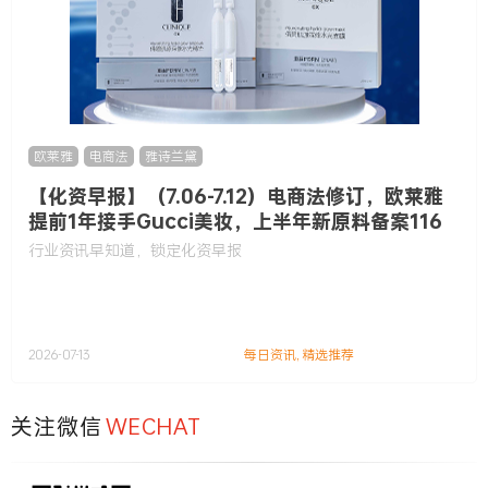
欧莱雅
,
电商法
,
雅诗兰黛
【化资早报】（7.06-7.12）电商法修订，欧莱雅
提前1年接手Gucci美妆，上半年新原料备案116
款……
行业资讯早知道，锁定化资早报
2026-07-13
每日资讯
,
精选推荐
关注微信
WECHAT