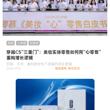
卿慕
,
心零售
,
旺香婷
穿越CS“三重门”：美妆实体零售如何用“心零售”
重构增长逻辑
四维、五利，重构美妆线下渠道的商业逻辑!
2026-07-14
精选推荐
,
美妆前线