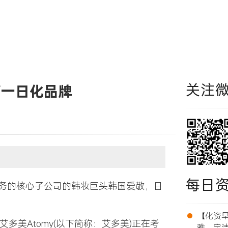
关注
第一日化品牌
每日
务的核心子公司的韩妆巨头韩国爱敬，日
•
【化资早报
销商艾多美Atomy(以下简称：艾多美)正在考
雅、宝