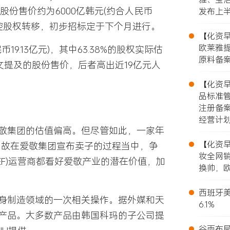
股份售价约为6000亿韩元(约合人民币
发布上
于控股权转移，初步招标定于下个月进行。
•
【化资早报
欧莱雅提
9.13亿元)，其中63.38%的股权实际估
原料备案
比前文提及的股份售价，后者高出近19亿元人
•
【化资早报
品标准
注册备
经营计
敬集团的估值偏高。但尽管如此，一家年
•
【化资早报
”，故在爱敬集团宣布卖子的过程当中，争
妆全网销
EF)运营商都看好爱敬产业的潜在价值，加
换帅，欧
•
西班牙美
身制造领域的一次相关操作。据外媒和天
6.1%
产品。大多数产品由韩国科玛的子公司提
•
谷雨布