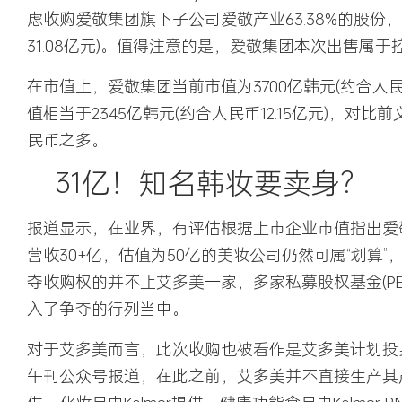
虑收购爱敬集团旗下子公司爱敬产业63.38%的股份，
31.08亿元)。值得注意的是，爱敬集团本次出售属
在市值上，爱敬集团当前市值为3700亿韩元(约合人民币1
值相当于2345亿韩元(约合人民币12.15亿元)，对
民币之多。
31亿！知名韩妆要卖身?
报道显示，在业界，有评估根据上市企业市值指出爱
营收30+亿，估值为50亿的美妆公司仍然可属“划算
夺收购权的并不止艾多美一家，多家私募股权基金(P
入了争夺的行列当中。
对于艾多美而言，此次收购也被看作是艾多美计划投
午刊公众号报道，在此之前，艾多美并不直接生产其