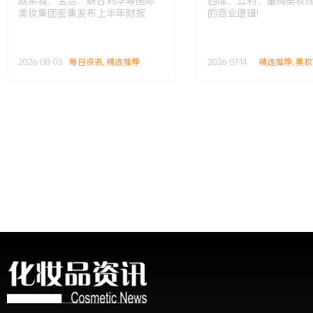
欧莱雅、宝洁、联合利华等国际
四维、五利，重构美妆
际美妆集团密集发布上半
美妆集团密集发布上半年财报
的商业逻辑!
年财报
2026-08-03
每日资讯
,
精选推荐
2026-07-14
精选推荐
,
美妆