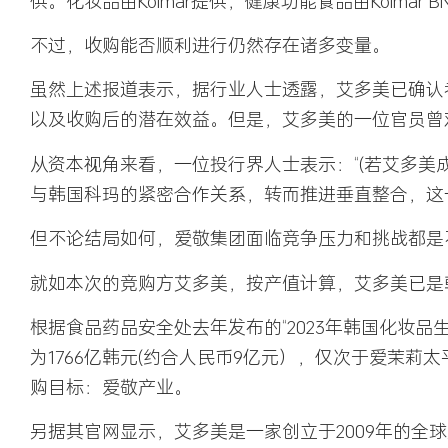
供。化妆品由Kolmar提供，健康功能食品由Kolmar 
不过，收购能否顺利进行仍然存在诸多变量。
虽然上述报道表示，据行业人士透露，艾多美已确认
以及收购后的潜在效益。但是，艾多美的一位官员曾
从资本视角来看，一位投行界人士表示：“(若艾多美
与韩国科玛的紧密合作关系，转而推进垂直整合，这
但不论结局如何，爱敬集团面临竞争压力和挑战都是
就如本次的竞购方艾多美，按产值计算，艾多美已是
根据食品药品安全处去年发布的“2023年韩国化妆品
为1766亿韩元(约合人民币9亿元），仅次于爱茉莉
购目标：爱敬产业。
另据其官网显示，艾多美是一家创立于2009年的全