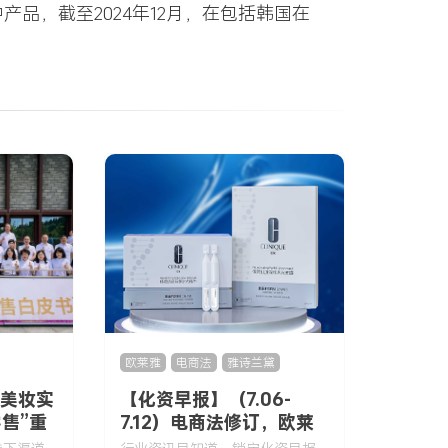
产品，截至2024年12月，在包括韩国在
欧莱雅
,
电商法
,
雅诗兰黛
：美妆实
【化资早报】（7.06-
售”重
7.12）电商法修订，欧莱
雅提前1年接手Gucci美