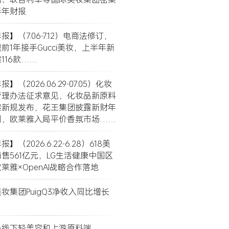
半年财报
】（7.06-7.12）电商法修订，
前1年接手Gucci美妆，上半年新
116款……
】（2026.06.29-07.05）化妆
管理办法征求意见，化妆品新原料
案新规发布，花王集团披露新财年
划，欧莱雅入局平价香氛市场……
】（2026.6.22-6.28）618美
售561亿元，LG生活健康中国区
莱雅×OpenAI战略合作落地
妆集团PuigQ3净收入同比增长
局线下轻美容和上游原料端