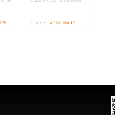
线下渠道
行业资讯早知道，锁定化资早报
妆，上半年新原料备案
116款……
前线
2026-07-13
每日资讯
,
精选推荐