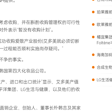
BNH提供。
•
珀莱雅前
•
考虑收购，并在斟酌收购管理权的可行性
欧莱雅前
对外表示“暂没有收购计划”。
•
橘宜集
成功收购爱敬产业股份)艾多美就必须切断
Foltèn
一过程能否顺利实施尚存疑问。”
•
海南加
不争的事实。
•
合成生
韩国第四大化妆品公司。
•
LG生活
生产、进口和出口统计”显示，艾多美产值
太平洋集团、LG生活与健康，以及他们的收
球直销企业，创始人、董事长朴韩吉及其家