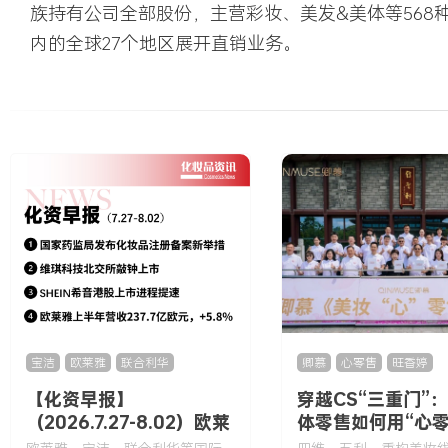
族持有公司全部股份，主营彩妆、美发&美体等568种
内的全球27个地区展开直销业务。
宝洁
,
欧莱雅
,
联合利华
卿慕
,
心零售
,
旺香婷
【化资早报】
穿越CS“三重门”
（2026.7.27-8.02）欧莱
体零售如何用“心零
雅、宝洁、联合利华等国
构增长逻辑