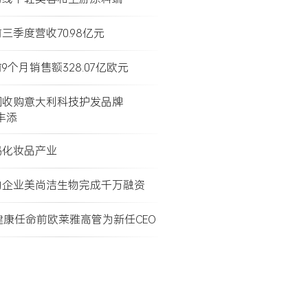
三季度营收70.98亿元
9个月销售额328.07亿欧元
团收购意大利科技护发品牌
e丰添
码化妆品产业
物企业美尚洁生物完成千万融资
健康任命前欧莱雅高管为新任CEO