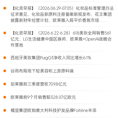
•
【化资早报】（2026.06.29-07.05）化妆品标准管理办法
征求意见，化妆品新原料注册备案新规发布，花王集团
披露新财年经营计划，欧莱雅入局平价香氛市场……
•
【化资早报】（2026.6.22-6.28）618美妆全网销售561
亿元，LG生活健康中国区换帅，欧莱雅×OpenAI战略合
作落地
•
西班牙美妆集团PuigQ3净收入同比增长6.1%
•
谷雨布局线下轻美容和上游原料端
•
珀莱雅前三季度营收70.98亿元
•
欧莱雅前9个月销售额328.07亿欧元
•
橘宜集团收购意大利科技护发品牌Foltène丰添