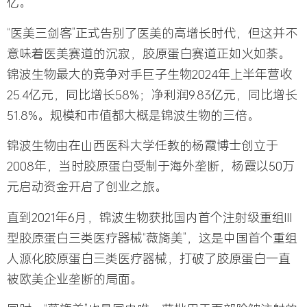
亿。
“医美三剑客”正式告别了医美的高增长时代，但这并不
意味着医美赛道的沉寂，胶原蛋白赛道正如火如荼。
锦波生物最大的竞争对手
巨子生物
2024年上半年营收
25.4亿元，同比增长58%；净利润9.83亿元，同比增长
51.8%。规模和市值都大概是锦波生物的三倍。
锦波生物由在山西医科大学任教的
杨霞
博士创立于
2008年，当时胶原蛋白受制于海外垄断，杨霞以50万
元启动资金开启了创业之旅。
直到2021年6月，锦波生物获批国内首个注射级重组Ⅲ
型胶原蛋白三类医疗器械“薇旖美”，这是中国首个重组
人源化胶原蛋白三类医疗器械，打破了胶原蛋白一直
被欧美企业垄断的局面。