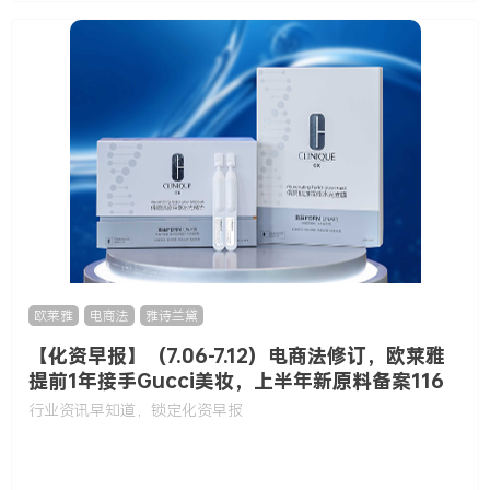
欧莱雅
,
电商法
,
雅诗兰黛
【化资早报】（7.06-7.12）电商法修订，欧莱雅
提前1年接手Gucci美妆，上半年新原料备案116
款……
行业资讯早知道，锁定化资早报