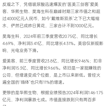
反观之下，凭借玻尿酸迅速爆发的“医美三剑客”爱美
客、华熙生物、
昊海生科
在巅峰时期三家市值之和超
过4000亿元人民币，如今“戴维斯双杀”之下已大幅缩
水，俨然已成昨日黄花，三家合计不到1000亿元。
昊海生科，2024年前三季度营收20.75亿，同比增长
4.69%，净利润3.41亿，同比增长4.31%。美容仪新规影
响，光电业务下滑。
爱美客，前三季度营收23.8亿，同比增长9.46%；扣非
净利润15.3亿，同比增长9.66%。依旧是一家挺赚钱的
公司，但增速变成个位数，是上市以来新低。曾经火
遍全国的“嗨体”也只有11%的增速。
更惨的是华熙生物，根据业绩预告2024年利润1.46-1.75
亿元，净利润暴跌七成。市值直接跌到只有两百多