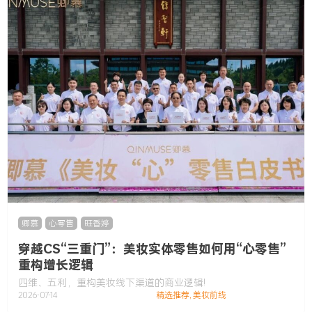
卿慕
,
心零售
,
旺香婷
穿越CS“三重门”：美妆实体零售如何用“心零售”
重构增长逻辑
四维、五利，重构美妆线下渠道的商业逻辑!
2026-07-14
精选推荐
,
美妆前线