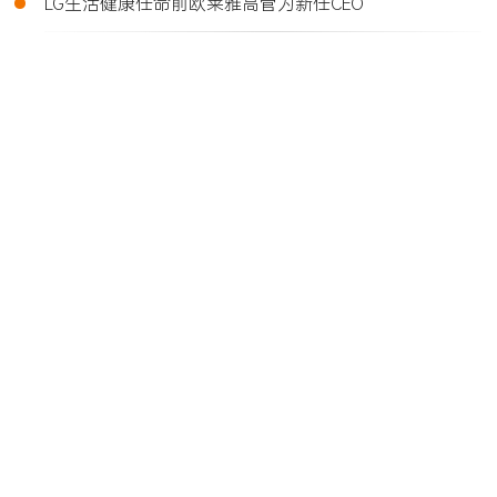
•
LG生活健康任命前欧莱雅高管为新任CEO