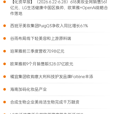
•
【化资早报】（2026.6.22-6.28）618美妆全网销售561
亿元，LG生活健康中国区换帅，欧莱雅×OpenAI战略合
作落地
•
西班牙美妆集团PuigQ3净收入同比增长6.1%
•
谷雨布局线下轻美容和上游原料端
•
珀莱雅前三季度营收70.98亿元
•
欧莱雅前9个月销售额328.07亿欧元
•
橘宜集团收购意大利科技护发品牌Foltène丰添
•
海南加码化妆品产业
•
合成生物企业美尚洁生物完成千万融资