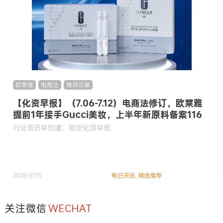
欧莱雅
,
电商法
,
雅诗兰黛
【化资早报】（7.06-7.12）电商法修订，欧莱雅
提前1年接手Gucci美妆，上半年新原料备案116
款……
行业资讯早知道，锁定化资早报
2026-07-13
每日资讯
,
精选推荐
关注微信
WECHAT