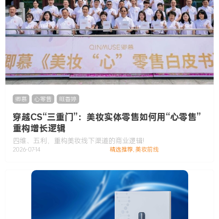
卿慕
,
心零售
,
旺香婷
穿越CS“三重门”：美妆实体零售如何用“心零售”
重构增长逻辑
四维、五利，重构美妆线下渠道的商业逻辑!
2026-07-14
精选推荐
,
美妆前线