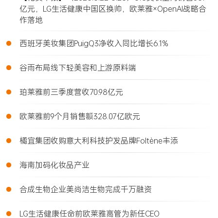
亿元，LG生活健康中国区换帅，欧莱雅×OpenAI战略合
作落地
•
西班牙美妆集团PuigQ3净收入同比增长6.1%
•
谷雨布局线下轻美容和上游原料端
•
珀莱雅前三季度营收70.98亿元
•
欧莱雅前9个月销售额328.07亿欧元
•
橘宜集团收购意大利科技护发品牌Foltène丰添
•
海南加码化妆品产业
•
合成生物企业美尚洁生物完成千万融资
•
LG生活健康任命前欧莱雅高管为新任CEO