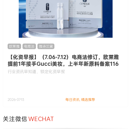
欧莱雅
,
电商法
,
雅诗兰黛
【化资早报】（7.06-7.12）电商法修订，欧莱雅
提前1年接手Gucci美妆，上半年新原料备案116
款……
行业资讯早知道，锁定化资早报
2026-07-13
每日资讯
,
精选推荐
关注微信
WECHAT