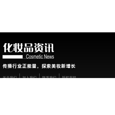
传播行业正能量，探索美妆新增长
关于我们
加入我们
联系我们
版权声明
友情链接：
CBE中国美容博览会
新华网
@2026 China Beauty Expo. All Rights Reserved 沪公安网备 31010
展会参观人士条例及隐私政策