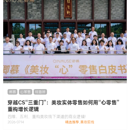
卿慕
,
心零售
,
旺香婷
穿越CS“三重门”：美妆实体零售如何用“心零售”
重构增长逻辑
四维、五利，重构美妆线下渠道的商业逻辑!
2026-07-14
精选推荐
,
美妆前线