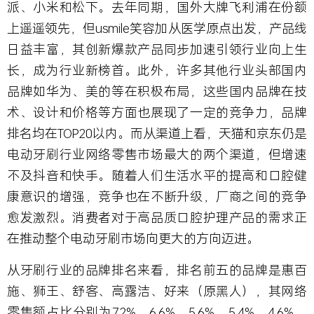
派、小米和松下。去年同期，国外大牌飞利浦在份额
上遥遥领先，但usmile笑容加从医学原点出发，产品线
日益丰富，其创新爆款产品同步加速引领行业向上生
长，成为行业新榜首。此外，许多其他行业头部国内
品牌如华为、美的等在积极布局，这些国内品牌在技
术、设计和价格等方面也展现了一定的竞争力，品牌
排名均在TOP20以内。而从渠道上看，天猫和京东仍是
电动牙刷行业网络零售市场最大的两个渠道，但增速
不及抖音和快手。随着人们生活水平的提高和口腔健
康意识的增强，竞争也在不断升级，厂商之间的竞争
愈发激烈。消费者对于高品质口腔护理产品的需求正
在推动整个电动牙刷市场向更大的方向迈进。
从牙刷行业的品牌排名来看，排名前五的品牌是惠百
施、狮王、舒客、高露洁、好来（原黑人），其网络
零售额占比分别为7.2%、6.6%、5.6%、5.4%、4.6%。