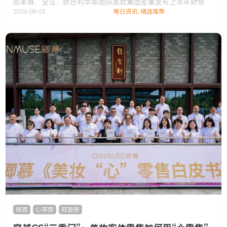
欧莱雅、宝洁、联合利华等国际美妆集团密集发布上半年财报
2026-08-03
每日资讯
,
精选推荐
卿慕
,
心零售
,
旺香婷