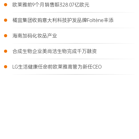
•
欧莱雅前9个月销售额328.07亿欧元
•
橘宜集团收购意大利科技护发品牌Foltène丰添
•
海南加码化妆品产业
•
合成生物企业美尚洁生物完成千万融资
•
LG生活健康任命前欧莱雅高管为新任CEO