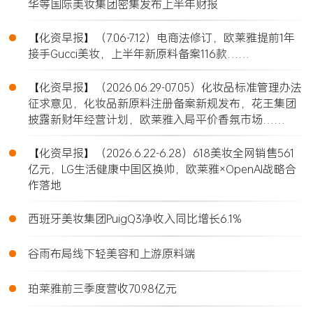
华等国际美妆集团密集发布上半年财报
•
【化资早报】（7.06-7.12）电商法修订，欧莱雅提前1年
接手Gucci美妆，上半年新原料备案116款……
•
【化资早报】（2026.06.29-07.05）化妆品标准管理办法
征求意见，化妆品新原料注册备案新规发布，花王集团
披露新财年经营计划，欧莱雅入局平价香氛市场……
•
【化资早报】（2026.6.22-6.28）618美妆全网销售561
亿元，LG生活健康中国区换帅，欧莱雅×OpenAI战略合
作落地
•
西班牙美妆集团PuigQ3净收入同比增长6.1%
•
谷雨布局线下轻美容和上游原料端
•
珀莱雅前三季度营收70.98亿元