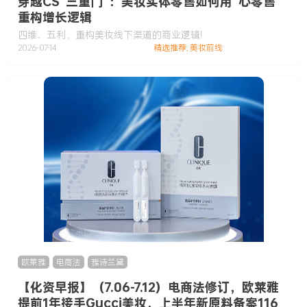
穿越CS“三重门”：美妆实体零售如何用“心零售”
重构增长逻辑
四维、五利，重构美妆线下渠道的商业逻辑!
2026-07-14
精选推荐
,
美妆前线
欧莱雅
,
电商法
,
雅诗兰黛
【化资早报】（7.06-7.12）电商法修订，欧莱雅
提前1年接手Gucci美妆，上半年新原料备案116