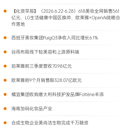
•
【化资早报】（2026.6.22-6.28）618美妆全网销售561
亿元，LG生活健康中国区换帅，欧莱雅×OpenAI战略合
作落地
•
西班牙美妆集团PuigQ3净收入同比增长6.1%
•
谷雨布局线下轻美容和上游原料端
•
珀莱雅前三季度营收70.98亿元
•
欧莱雅前9个月销售额328.07亿欧元
•
橘宜集团收购意大利科技护发品牌Foltène丰添
•
海南加码化妆品产业
•
合成生物企业美尚洁生物完成千万融资