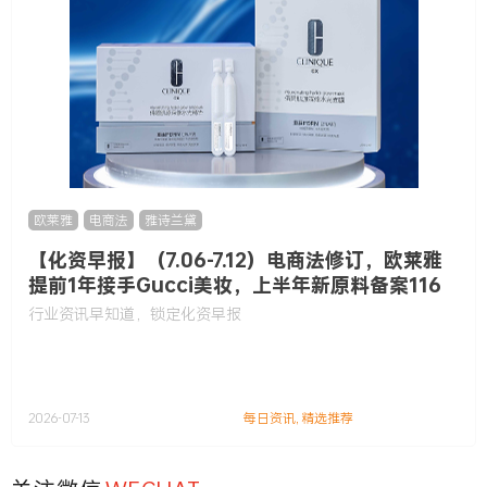
欧莱雅
,
电商法
,
雅诗兰黛
【化资早报】（7.06-7.12）电商法修订，欧莱雅
提前1年接手Gucci美妆，上半年新原料备案116
款……
行业资讯早知道，锁定化资早报
2026-07-13
每日资讯
,
精选推荐