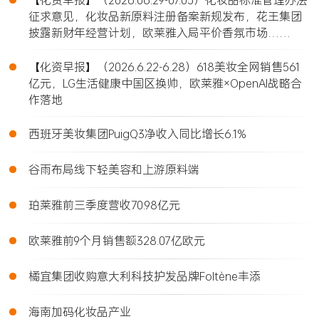
征求意见，化妆品新原料注册备案新规发布，花王集团
披露新财年经营计划，欧莱雅入局平价香氛市场……
•
【化资早报】（2026.6.22-6.28）618美妆全网销售561
亿元，LG生活健康中国区换帅，欧莱雅×OpenAI战略合
作落地
•
西班牙美妆集团PuigQ3净收入同比增长6.1%
•
谷雨布局线下轻美容和上游原料端
•
珀莱雅前三季度营收70.98亿元
•
欧莱雅前9个月销售额328.07亿欧元
•
橘宜集团收购意大利科技护发品牌Foltène丰添
•
海南加码化妆品产业