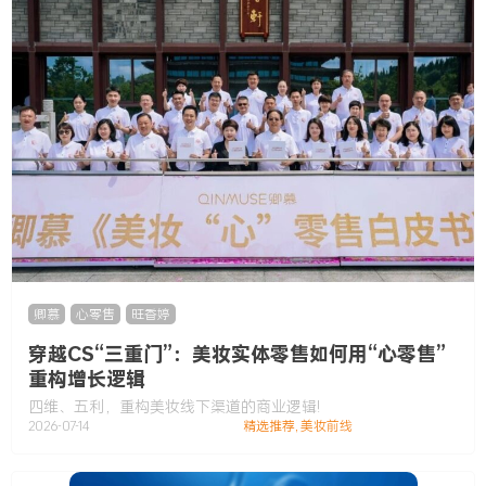
卿慕
,
心零售
,
旺香婷
穿越CS“三重门”：美妆实体零售如何用“心零售”
重构增长逻辑
四维、五利，重构美妆线下渠道的商业逻辑!
2026-07-14
精选推荐
,
美妆前线