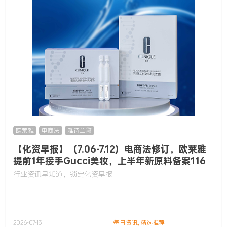
欧莱雅
,
电商法
,
雅诗兰黛
【化资早报】（7.06-7.12）电商法修订，欧莱雅
提前1年接手Gucci美妆，上半年新原料备案116
款……
行业资讯早知道，锁定化资早报
2026-07-13
每日资讯
,
精选推荐