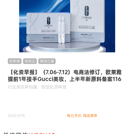
欧莱雅
,
电商法
,
雅诗兰黛
【化资早报】（7.06-7.12）电商法修订，欧莱雅
提前1年接手Gucci美妆，上半年新原料备案116
款……
行业资讯早知道，锁定化资早报
2026-07-13
每日资讯
,
精选推荐