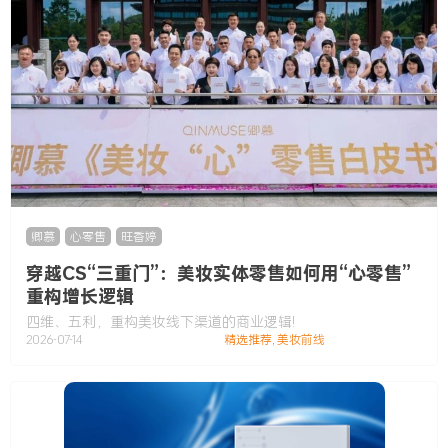
卿慕
,
心零售
,
旺香婷
穿越CS“三重门”：美妆实体零售如何用“心零售”
重构增长逻辑
四维、五利，重构美妆线下渠道的商业逻辑!
2026-07-14
精选推荐
,
美妆前线