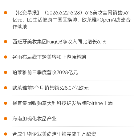
•
【化资早报】（2026.6.22-6.28）618美妆全网销售561
亿元，LG生活健康中国区换帅，欧莱雅×OpenAI战略合
作落地
•
西班牙美妆集团PuigQ3净收入同比增长6.1%
•
谷雨布局线下轻美容和上游原料端
•
珀莱雅前三季度营收70.98亿元
•
欧莱雅前9个月销售额328.07亿欧元
•
橘宜集团收购意大利科技护发品牌Foltène丰添
•
海南加码化妆品产业
•
合成生物企业美尚洁生物完成千万融资