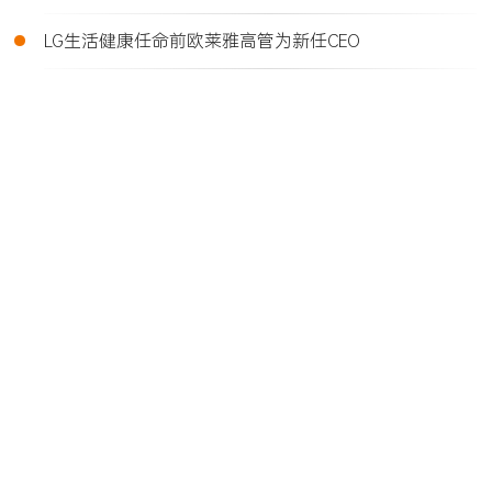
•
LG生活健康任命前欧莱雅高管为新任CEO