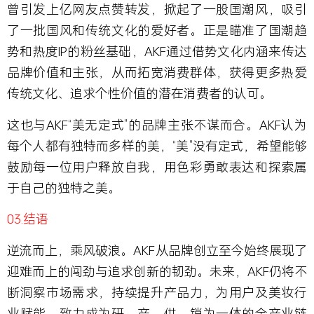
曾引发上亿网友点赞转发，掀起了一股国潮风，吸引
了一批国风和传统文化的爱好者。正是瞄准了国潮趋
势和热度IP的粉丝基础，AKF通过借势文化内涵来传达
品牌价值和主张，从而拓宽消费群体，获得更多热爱
传统文化、追求个性价值的潜在消费者的认可。
这也与AKF“美无定式”的品牌主张不谋而合。AKF认为
每个人都有独特而多样的美，“美”没有定式，希望能够
鼓励每一位用户释放自我，用色彩勇敢表达和探索属
于自己的独特之美。
03.
结语
逆流而上，乘风破浪。AKF从品牌创立至今始终展现了
迎难而上的闯劲与追求创新的韧劲。未来，AKF仍将不
断洞察市场需求，持续提升产品力，为用户及美妆行
业赋能，致力成为研、产、供、销为一体的全产业链