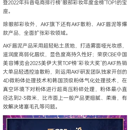
登2022年抖音电商排行榜“眼部彩妆年度金榜”TOP1的宝
座。
除眼部彩妆外，AKF旗下还有AKF散粉、AKF唇泥等爆
款产品，全面扩张彩妆领域。
AKF唇泥产品采用超轻粘土质地，打造雾面哑光妆感，
滋润度高弱化唇纹，显色度高持久性好；荣获CBE中国
美容博览会2023美伊大赏TOP榜“彩妆大奖”的AKF热销
大单品轻透控油散粉，则运用AKF研发团队独家开创的
4D微粉体处理技术和韩国顶级粉体气化处理技术，在
真空环境下对粉体进行超高压粉碎处理，粉体最小直
径达到2-3微米，比市面上一般产品更细腻、柔滑，有
效解决堵塞毛孔等问题。