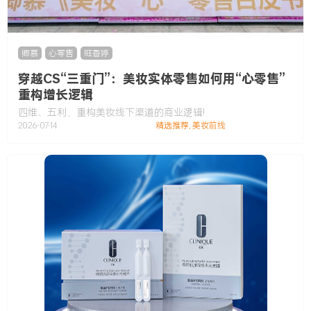
卿慕
,
心零售
,
旺香婷
穿越CS“三重门”：美妆实体零售如何用“心零售”
重构增长逻辑
四维、五利，重构美妆线下渠道的商业逻辑!
2026-07-14
精选推荐
,
美妆前线