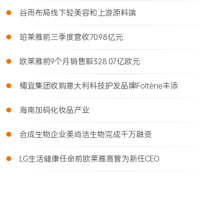
•
谷雨布局线下轻美容和上游原料端
•
珀莱雅前三季度营收70.98亿元
•
欧莱雅前9个月销售额328.07亿欧元
•
橘宜集团收购意大利科技护发品牌Foltène丰添
•
海南加码化妆品产业
•
合成生物企业美尚洁生物完成千万融资
•
LG生活健康任命前欧莱雅高管为新任CEO