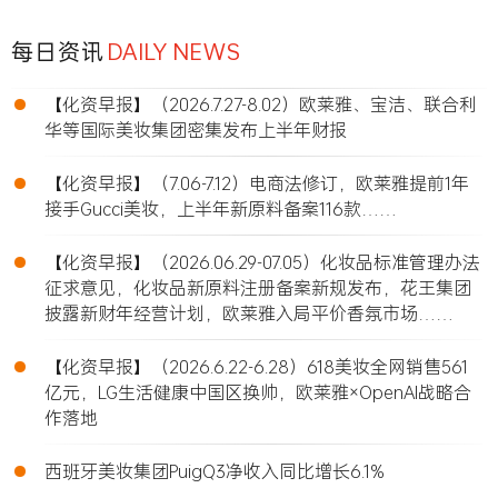
每日资讯
DAILY NEWS
•
【化资早报】（2026.7.27-8.02）欧莱雅、宝洁、联合利
华等国际美妆集团密集发布上半年财报
•
【化资早报】（7.06-7.12）电商法修订，欧莱雅提前1年
接手Gucci美妆，上半年新原料备案116款……
•
【化资早报】（2026.06.29-07.05）化妆品标准管理办法
征求意见，化妆品新原料注册备案新规发布，花王集团
披露新财年经营计划，欧莱雅入局平价香氛市场……
•
【化资早报】（2026.6.22-6.28）618美妆全网销售561
亿元，LG生活健康中国区换帅，欧莱雅×OpenAI战略合
作落地
•
西班牙美妆集团PuigQ3净收入同比增长6.1%