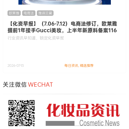
欧莱雅
,
电商法
,
雅诗兰黛
【化资早报】（7.06-7.12）电商法修订，欧莱雅
提前1年接手Gucci美妆，上半年新原料备案116
款……
行业资讯早知道，锁定化资早报
2026-07-13
每日资讯
,
精选推荐
关注微信
WECHAT