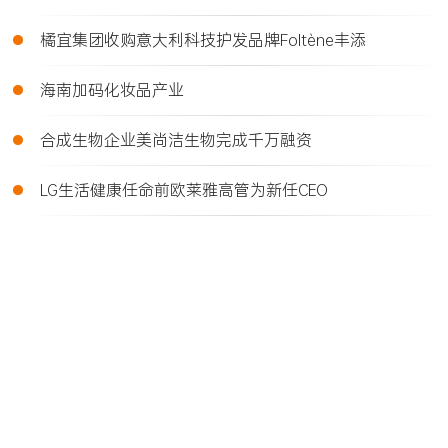
•
橘宜集团收购意大利科技护发品牌Foltène丰添
•
海南加码化妆品产业
•
合成生物企业美尚洁生物完成千万融资
•
LG生活健康任命前欧莱雅高管为新任CEO