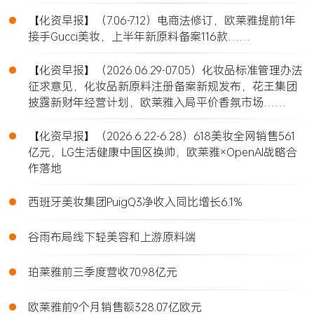
•
【化资早报】（7.06-7.12）电商法修订，欧莱雅提前1年
接手Gucci美妆，上半年新原料备案116款……
•
【化资早报】（2026.06.29-07.05）化妆品标准管理办法
征求意见，化妆品新原料注册备案新规发布，花王集团
披露新财年经营计划，欧莱雅入局平价香氛市场……
•
【化资早报】（2026.6.22-6.28）618美妆全网销售561
亿元，LG生活健康中国区换帅，欧莱雅×OpenAI战略合
作落地
•
西班牙美妆集团PuigQ3净收入同比增长6.1%
•
谷雨布局线下轻美容和上游原料端
•
珀莱雅前三季度营收70.98亿元
•
欧莱雅前9个月销售额328.07亿欧元