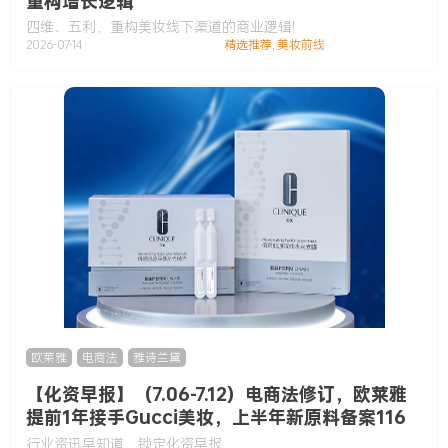
重构增长逻辑
四维、五利，重构美妆线下渠道的商业逻辑!
2026-07-14
精选推荐
,
美妆前线
欧莱雅
,
电商法
,
雅诗兰黛
【化资早报】（7.06-7.12）电商法修订，欧莱雅
提前1年接手Gucci美妆，上半年新原料备案116
款……
行业资讯早知道，锁定化资早报