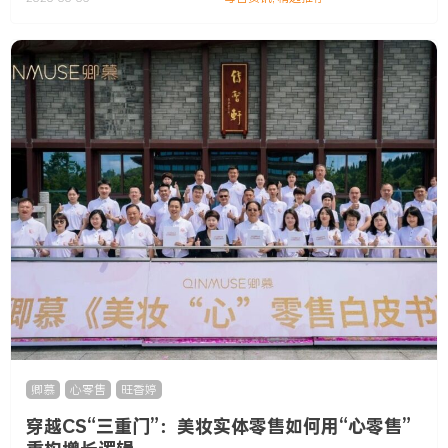
卿慕
,
心零售
,
旺香婷
穿越CS“三重门”：美妆实体零售如何用“心零售”