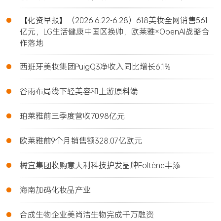
•
【化资早报】（2026.6.22-6.28）618美妆全网销售561
亿元，LG生活健康中国区换帅，欧莱雅×OpenAI战略合
作落地
•
西班牙美妆集团PuigQ3净收入同比增长6.1%
•
谷雨布局线下轻美容和上游原料端
•
珀莱雅前三季度营收70.98亿元
•
欧莱雅前9个月销售额328.07亿欧元
•
橘宜集团收购意大利科技护发品牌Foltène丰添
•
海南加码化妆品产业
•
合成生物企业美尚洁生物完成千万融资