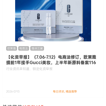
欧莱雅
,
电商法
,
雅诗兰黛
【化资早报】（7.06-7.12）电商法修订，欧莱雅
提前1年接手Gucci美妆，上半年新原料备案116
款……
行业资讯早知道，锁定化资早报
2026-07-13
每日资讯
,
精选推荐