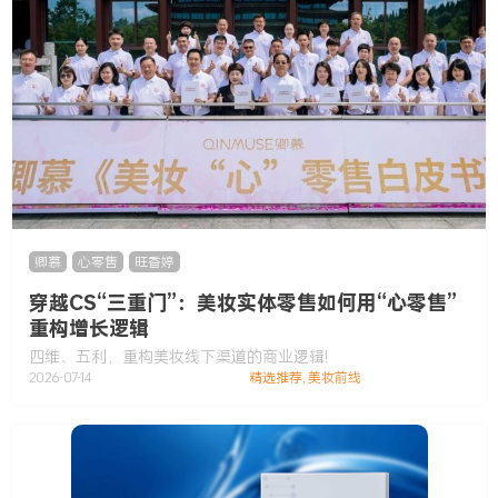
卿慕
,
心零售
,
旺香婷
穿越CS“三重门”：美妆实体零售如何用“心零售”
重构增长逻辑
四维、五利，重构美妆线下渠道的商业逻辑!
2026-07-14
精选推荐
,
美妆前线