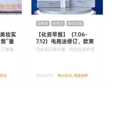
欧莱雅
,
电商法
,
雅诗兰黛
：美妆实
【化资早报】（7.06-
售”重
7.12）电商法修订，欧莱
雅提前1年接手Gucci美
线下渠道
行业资讯早知道，锁定化资早报
妆，上半年新原料备案
116款……
前线
2026-07-13
每日资讯
,
精选推荐