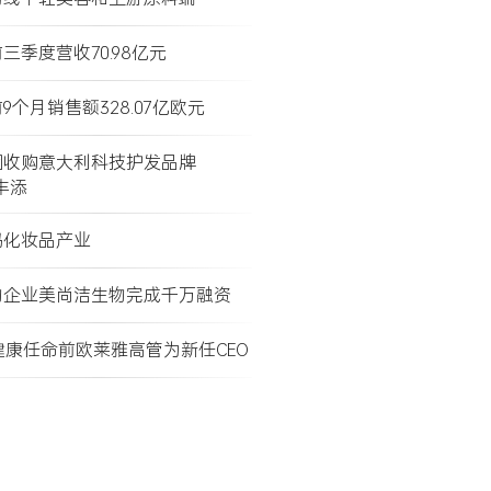
三季度营收70.98亿元
9个月销售额328.07亿欧元
团收购意大利科技护发品牌
e丰添
码化妆品产业
物企业美尚洁生物完成千万融资
健康任命前欧莱雅高管为新任CEO