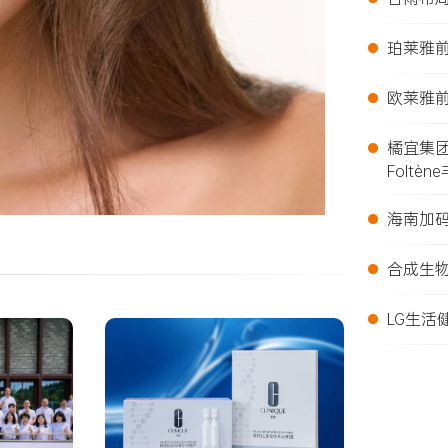
•
珀莱雅前
•
欧莱雅前
•
橘宜集
Foltèn
•
海南加
•
合成生
•
LG生活