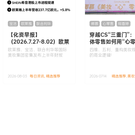
宝洁
,
欧莱雅
,
联合利华
卿慕
,
心零售
,
旺香婷
【化资早报】
穿越CS“三重门”
（2026.7.27-8.02）欧莱
体零售如何用“心零
雅、宝洁、联合利华等国
构增长逻辑
欧莱雅、宝洁、联合利华等国际
四维、五利，重构美妆
际美妆集团密集发布上半
美妆集团密集发布上半年财报
的商业逻辑!
年财报
2026-08-03
每日资讯
,
精选推荐
2026-07-14
精选推荐
,
美妆