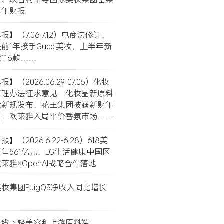
半年财报
】（7.06-7.12）电商法修订，
前1年接手Gucci美妆，上半年新
116款……
】（2026.06.29-07.05）化妆
管理办法征求意见，化妆品新原料
案新规发布，花王集团披露新财年
划，欧莱雅入局平价香氛市场……
】（2026.6.22-6.28）618美
售561亿元，LG生活健康中国区
莱雅×OpenAI战略合作落地
妆集团PuigQ3净收入同比增长
局线下轻美容和上游原料端