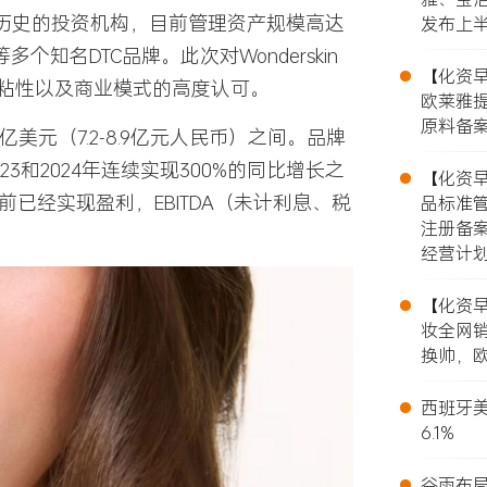
年历史的投资机构，目前管理资产规模高达
发布上
se等多个知名DTC品牌。此次对Wonderskin
•
【化资早报
粘性以及商业模式的高度认可。
欧莱雅提
原料备案
25亿美元（7.2-8.9亿元人民币）之间。品牌
•
2023和2024年连续实现300%的同比增长之
【化资早报
前已经实现盈利，EBITDA（未计利息、税
品标准
注册备
经营计
•
【化资早报
妆全网销
换帅，欧
•
西班牙美
6.1%
•
谷雨布