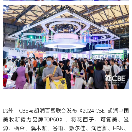
此外，CBE与胡润百富联合发布
《
2024 CBE·
胡润中国
美妆新势力品牌TOP50
》
，将花西子、可复美、滋
源、橘朵、溪木源、谷雨、敷尔佳、润百颜、HBN、