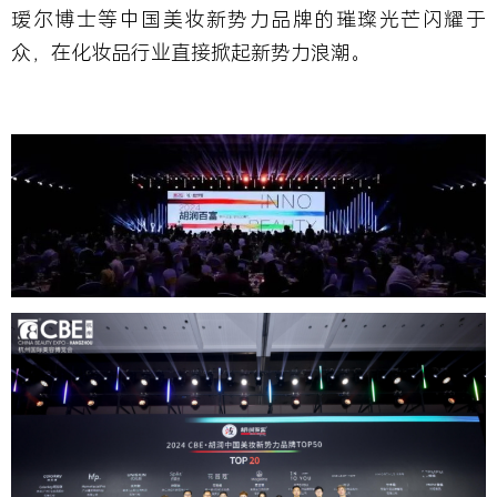
瑷尔博士等中国美妆新势力品牌的璀璨光芒闪耀于
众，在化妆品行业直接掀起新势力浪潮。