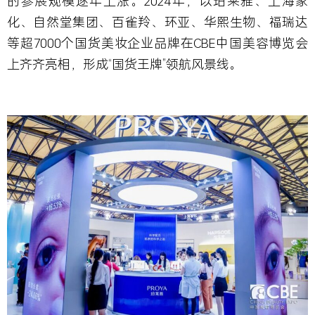
的参展规模逐年上涨。2024年，以珀莱雅、上海家
化、自然堂集团、百雀羚、环亚、华熙生物、福瑞达
等
超
7000
个国货美妆企业品牌在CBE
中国美容博览会
上齐齐亮相，形成“
国货王牌”
领航风景线
。