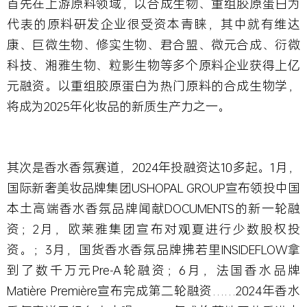
首先在上游原料领域
，以合成生物、重组胶原蛋白为
代表的原料研发企业很受资本青睐，其中就有维达
康、巨微生物、修实生物、君合盟、微元合成、衍微
科技、湘雅生物、粒影生物等多个原料企业获得上亿
元融资。以重组胶原蛋白为热门原料的合成生物学，
将成为2025年化妆品的新质生产力之一。
其次是香水香氛赛道
，2024年投融资达10多起。1月，
国际新奢美妆品牌集团USHOPAL GROUP宣布领投中国
本土高端香水香氛品牌闻献DOCUMENTS的新一轮融
资；2月，欧莱雅集团宣布对观夏进行少数股权投
资。；3月，国货香水香氛品牌拂若里INSIDEFLOW拿
到了数千万元Pre-A轮融资；6月，法国香水品牌
Matière Première宣布完成第二轮融资……2024年香水