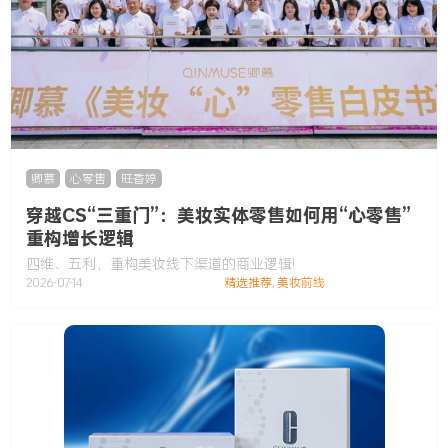
卿慕
,
心零售
,
旺香婷
穿越CS“三重门”：美妆实体零售如何用“心零售”
重构增长逻辑
四维、五利，重构美妆线下渠道的商业逻辑!
2026-07-14
精选推荐
,
美妆前线