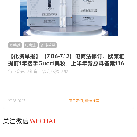
欧莱雅
,
电商法
,
雅诗兰黛
【化资早报】（7.06-7.12）电商法修订，欧莱雅
提前1年接手Gucci美妆，上半年新原料备案116
款……
行业资讯早知道，锁定化资早报
2026-07-13
每日资讯
,
精选推荐
关注微信
WECHAT