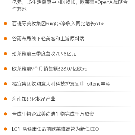
亿元，LG生活健康中国区换帅，欧莱雅×OpenAI战略合
作落地
•
西班牙美妆集团PuigQ3净收入同比增长6.1%
•
谷雨布局线下轻美容和上游原料端
•
珀莱雅前三季度营收70.98亿元
•
欧莱雅前9个月销售额328.07亿欧元
•
橘宜集团收购意大利科技护发品牌Foltène丰添
•
海南加码化妆品产业
•
合成生物企业美尚洁生物完成千万融资
•
LG生活健康任命前欧莱雅高管为新任CEO