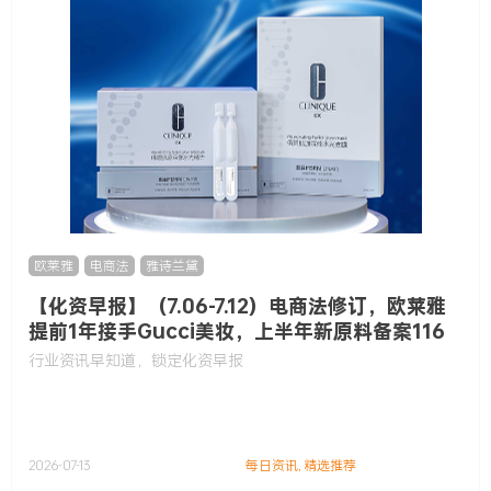
欧莱雅
,
电商法
,
雅诗兰黛
【化资早报】（7.06-7.12）电商法修订，欧莱雅
提前1年接手Gucci美妆，上半年新原料备案116
款……
行业资讯早知道，锁定化资早报
2026-07-13
每日资讯
,
精选推荐