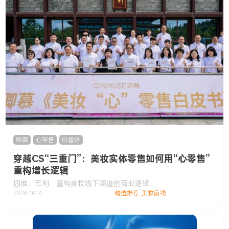
卿慕
,
心零售
,
旺香婷
穿越CS“三重门”：美妆实体零售如何用“心零售”
重构增长逻辑
四维、五利，重构美妆线下渠道的商业逻辑!
2026-07-14
精选推荐
,
美妆前线