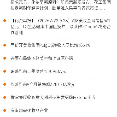
征求意见，化妆品新原料注册备案新规发布，花王集团
披露新财年经营计划，欧莱雅入局平价香氛市场……
•
【化资早报】（2026.6.22-6.28）618美妆全网销售561
亿元，LG生活健康中国区换帅，欧莱雅×OpenAI战略合
作落地
•
西班牙美妆集团PuigQ3净收入同比增长6.1%
•
谷雨布局线下轻美容和上游原料端
•
珀莱雅前三季度营收70.98亿元
•
欧莱雅前9个月销售额328.07亿欧元
•
橘宜集团收购意大利科技护发品牌Foltène丰添
•
海南加码化妆品产业