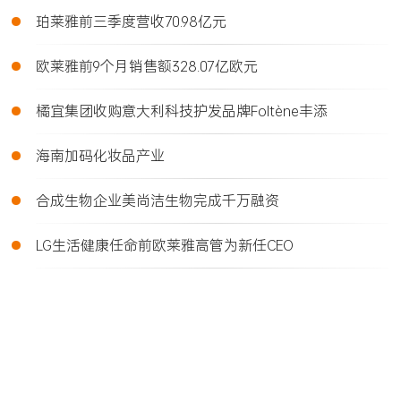
•
珀莱雅前三季度营收70.98亿元
•
欧莱雅前9个月销售额328.07亿欧元
•
橘宜集团收购意大利科技护发品牌Foltène丰添
•
海南加码化妆品产业
•
合成生物企业美尚洁生物完成千万融资
•
LG生活健康任命前欧莱雅高管为新任CEO