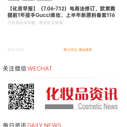
【化资早报】（7.06-7.12）电商法修订，欧莱雅
提前1年接手Gucci美妆，上半年新原料备案116
款……
行业资讯早知道，锁定化资早报
2026-07-13
每日资讯
,
精选推荐
关注微信
WECHAT
每日资讯
DAILY NEWS