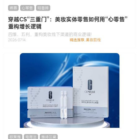
卿慕
,
心零售
,
旺香婷
穿越CS“三重门”：美妆实体零售如何用“心零售”
重构增长逻辑
四维、五利，重构美妆线下渠道的商业逻辑!
2026-07-14
精选推荐
,
美妆前线
欧莱雅
,
电商法
,
雅诗兰黛