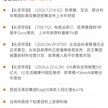
•
【化资早报】（2026.7.27-8.02）欧莱雅、宝洁、联合利
华等国际美妆集团密集发布上半年财报
•
【化资早报】（7.06-7.12）电商法修订，欧莱雅提前1年
接手Gucci美妆，上半年新原料备案116款……
•
【化资早报】（2026.06.29-07.05）化妆品标准管理办法
征求意见，化妆品新原料注册备案新规发布，花王集团
披露新财年经营计划，欧莱雅入局平价香氛市场……
•
【化资早报】（2026.6.22-6.28）618美妆全网销售561
亿元，LG生活健康中国区换帅，欧莱雅×OpenAI战略合
作落地
•
西班牙美妆集团PuigQ3净收入同比增长6.1%
•
谷雨布局线下轻美容和上游原料端