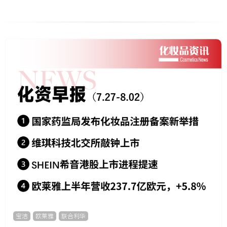
宝洁
,
欧莱雅
,
联合利华