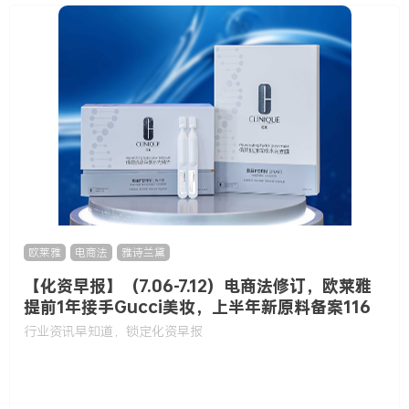
欧莱雅
,
电商法
,
雅诗兰黛
【化资早报】（7.06-7.12）电商法修订，欧莱雅
提前1年接手Gucci美妆，上半年新原料备案116
款……
行业资讯早知道，锁定化资早报