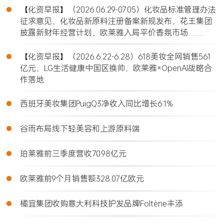
•
【化资早报】（2026.06.29-07.05）化妆品标准管理办法
征求意见，化妆品新原料注册备案新规发布，花王集团
披露新财年经营计划，欧莱雅入局平价香氛市场……
•
【化资早报】（2026.6.22-6.28）618美妆全网销售561
亿元，LG生活健康中国区换帅，欧莱雅×OpenAI战略合
作落地
•
西班牙美妆集团PuigQ3净收入同比增长6.1%
•
谷雨布局线下轻美容和上游原料端
•
珀莱雅前三季度营收70.98亿元
•
欧莱雅前9个月销售额328.07亿欧元
•
橘宜集团收购意大利科技护发品牌Foltène丰添