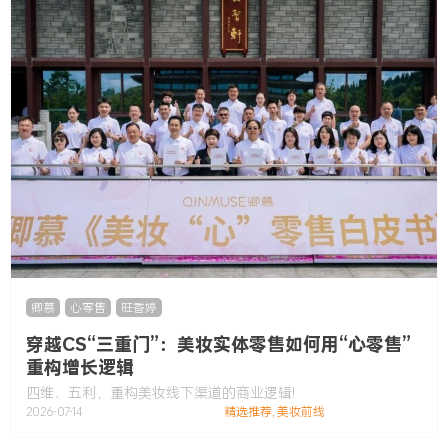
卿慕
,
心零售
,
旺香婷
穿越CS“三重门”：美妆实体零售如何用“心零售”
重构增长逻辑
四维、五利，重构美妆线下渠道的商业逻辑!
2026-07-14
精选推荐
,
美妆前线