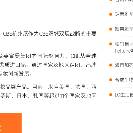
•
珀莱雅前
•
欧莱雅前
CBE杭州展作为CBE双城双展战略的主要
•
橘宜集
Foltèn
及英富曼集团的国际影响力，CBE从
全球
•
优质进口品
。通过国家及地区组团、品牌
海南加
美妆创新发展。
•
合成生
妆品类产品。目前，来自美国、法国、西
•
LG生活
俄罗斯、日本、韩国等
超过11个国家及地区