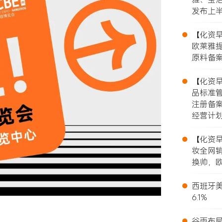
发布上
•
【化资早报
欧莱雅提
原料备案
•
【化资早报
品标准
注册备
经营计
•
【化资早报
妆全网销
换帅，欧
•
西班牙美
6.1%
•
谷雨布