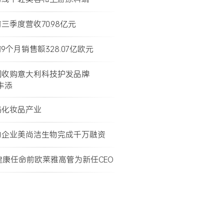
三季度营收70.98亿元
9个月销售额328.07亿欧元
团收购意大利科技护发品牌
e丰添
码化妆品产业
物企业美尚洁生物完成千万融资
健康任命前欧莱雅高管为新任CEO