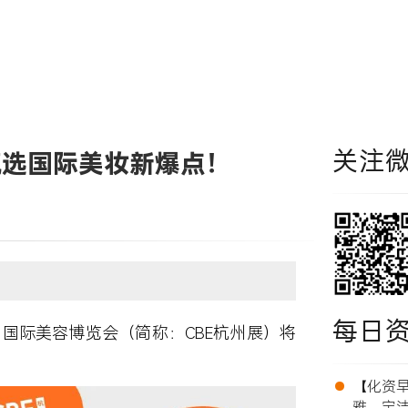
关注
甄选国际美妆新爆点！
每日
州国际美容博览会
（简称：CBE杭州展）将
•
【化资早报
雅、宝