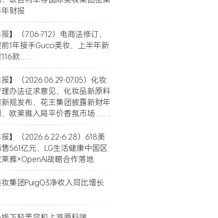
半年财报
】（7.06-7.12）电商法修订，
前1年接手Gucci美妆，上半年新
116款……
】（2026.06.29-07.05）化妆
管理办法征求意见，化妆品新原料
案新规发布，花王集团披露新财年
划，欧莱雅入局平价香氛市场……
】（2026.6.22-6.28）618美
售561亿元，LG生活健康中国区
莱雅×OpenAI战略合作落地
妆集团PuigQ3净收入同比增长
局线下轻美容和上游原料端