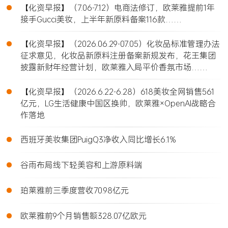
•
【化资早报】（7.06-7.12）电商法修订，欧莱雅提前1年
接手Gucci美妆，上半年新原料备案116款……
•
【化资早报】（2026.06.29-07.05）化妆品标准管理办法
征求意见，化妆品新原料注册备案新规发布，花王集团
披露新财年经营计划，欧莱雅入局平价香氛市场……
•
【化资早报】（2026.6.22-6.28）618美妆全网销售561
亿元，LG生活健康中国区换帅，欧莱雅×OpenAI战略合
作落地
•
西班牙美妆集团PuigQ3净收入同比增长6.1%
•
谷雨布局线下轻美容和上游原料端
•
珀莱雅前三季度营收70.98亿元
•
欧莱雅前9个月销售额328.07亿欧元