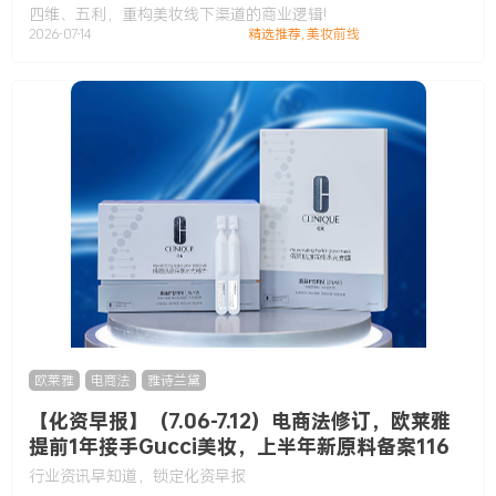
四维、五利，重构美妆线下渠道的商业逻辑!
2026-07-14
精选推荐
,
美妆前线
欧莱雅
,
电商法
,
雅诗兰黛
【化资早报】（7.06-7.12）电商法修订，欧莱雅
提前1年接手Gucci美妆，上半年新原料备案116
款……
行业资讯早知道，锁定化资早报