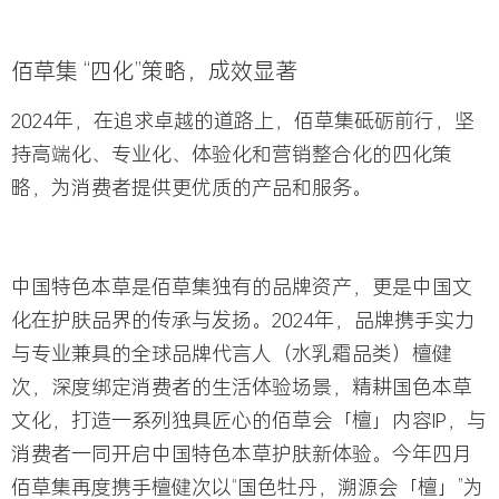
佰草集 “四化”策略，成效显著
2024年，在追求卓越的道路上，佰草集砥砺前行，
坚
持高端化、专业化、体验化和营销整合化的四化策
略，为消费者提供更优质的产品和服务。
中国特色本草是佰草集独有的品牌资产，更是中国文
化在护肤品界的传承与发扬。
2024年，品牌携手
实力
与专业兼具的全球品牌代言人
（水乳霜品类）檀健
次
，深度绑定消费者的生活体验场景，精耕国色本草
文化，
打造一系列独具匠心的佰草会「檀」内容IP，与
消费者一同开启中国特色本草护肤新体验。
今年四月
佰草集再度携手檀健次以“国色牡丹，溯源会「檀」”为