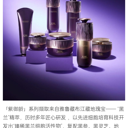
「紫御龄」系列撷取来自雅鲁藏布江藏地瑰宝—— “黑
兰”精萃，历时多年匠心研发 ，以先进细胞培育科技开
发出“臻稀黑兰细胞活性物”，复配黑参、黑灵芝、地