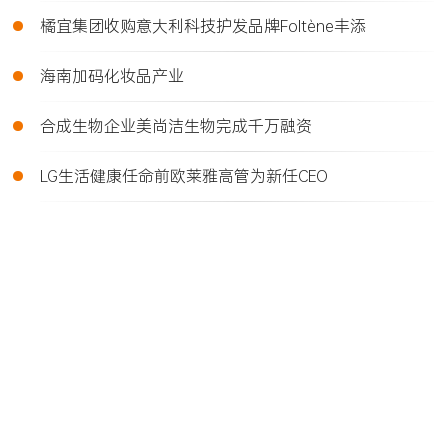
•
橘宜集团收购意大利科技护发品牌Foltène丰添
•
海南加码化妆品产业
•
合成生物企业美尚洁生物完成千万融资
•
LG生活健康任命前欧莱雅高管为新任CEO