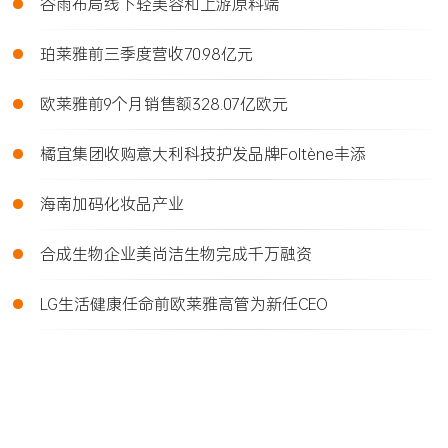
•
谷雨布局线下轻美容和上游原料端
•
珀莱雅前三季度营收70.98亿元
•
欧莱雅前9个月销售额328.07亿欧元
•
橘宜集团收购意大利科技护发品牌Foltène丰添
•
海南加码化妆品产业
•
合成生物企业美尚洁生物完成千万融资
•
LG生活健康任命前欧莱雅高管为新任CEO