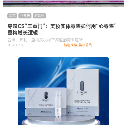
卿慕
,
心零售
,
旺香婷
穿越CS“三重门”：美妆实体零售如何用“心零售”
重构增长逻辑
四维、五利，重构美妆线下渠道的商业逻辑!
2026-07-14
精选推荐
,
美妆前线