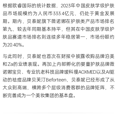
根据欧睿国际的统计数据，2023年中国皮肤学级护肤
品市场规模约为人民币333.4亿元，仍处于黄金发展
期。期内，贝泰妮旗下薇诺娜在护肤类产品市场排名
第九，较去年同期基本持平，但其在中国皮肤学级护
肤品赛道市场排名则连续多年稳居第一，市场份额约
为20.40%。
与此同时，贝泰妮也首次在财报中披露收购品牌泊美
和Za的业绩表现。再加上内部孵化的婴童护肤品牌薇
诺娜宝贝、专业抗老科技品牌瑷科缦AOXMED以及AI驱
动的祛痘品牌贝芙汀Beforteen，贝泰妮已经形成了从
大众到高端，横跨多个层级消费客群的品牌矩阵，不
断完善成为一个美妆集团的基本盘。