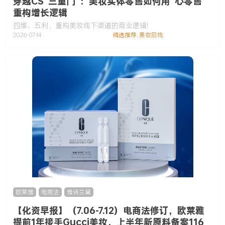
穿越CS“三重门”：美妆实体零售如何用“心零售”
重构增长逻辑
四维、五利，重构美妆线下渠道的商业逻辑!
2026-07-14
精选推荐
,
美妆前线
欧莱雅
,
电商法
,
雅诗兰黛
【化资早报】（7.06-7.12）电商法修订，欧莱雅
提前1年接手Gucci美妆，上半年新原料备案116