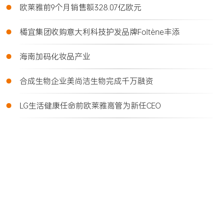
•
欧莱雅前9个月销售额328.07亿欧元
•
橘宜集团收购意大利科技护发品牌Foltène丰添
•
海南加码化妆品产业
•
合成生物企业美尚洁生物完成千万融资
•
LG生活健康任命前欧莱雅高管为新任CEO