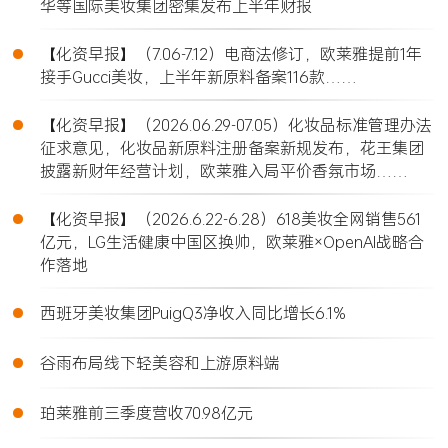
华等国际美妆集团密集发布上半年财报
•
【化资早报】（7.06-7.12）电商法修订，欧莱雅提前1年
接手Gucci美妆，上半年新原料备案116款……
•
【化资早报】（2026.06.29-07.05）化妆品标准管理办法
征求意见，化妆品新原料注册备案新规发布，花王集团
披露新财年经营计划，欧莱雅入局平价香氛市场……
•
【化资早报】（2026.6.22-6.28）618美妆全网销售561
亿元，LG生活健康中国区换帅，欧莱雅×OpenAI战略合
作落地
•
西班牙美妆集团PuigQ3净收入同比增长6.1%
•
谷雨布局线下轻美容和上游原料端
•
珀莱雅前三季度营收70.98亿元