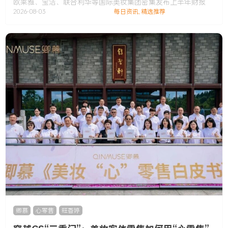
欧莱雅、宝洁、联合利华等国际美妆集团密集发布上半年财报
2026-08-03
每日资讯
,
精选推荐
卿慕
,
心零售
,
旺香婷