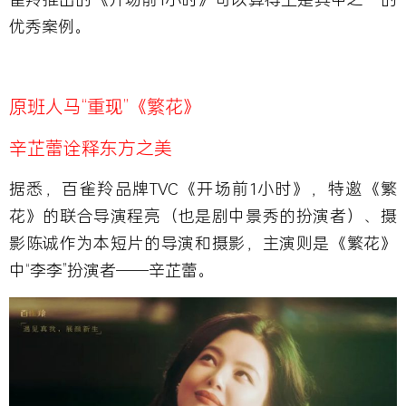
优秀案例。
原班人马“重现”《繁花》
辛芷蕾诠释东方之美
据悉，百雀羚品牌TVC《开场前1小时》，特邀《繁
花》的联合导演程亮（也是剧中景秀的扮演者）、摄
影陈诚作为本短片的导演和摄影，主演则是《繁花》
中“李李”扮演者——辛芷蕾。