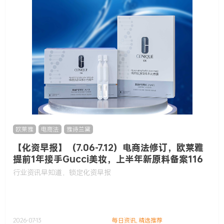
欧莱雅
,
电商法
,
雅诗兰黛
【化资早报】（7.06-7.12）电商法修订，欧莱雅
提前1年接手Gucci美妆，上半年新原料备案116
款……
行业资讯早知道，锁定化资早报
2026-07-13
每日资讯
,
精选推荐