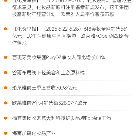
•
【化资早报】（2026.06.29-07.05）化妆品标准管理办法
征求意见，化妆品新原料注册备案新规发布，花王集团
披露新财年经营计划，欧莱雅入局平价香氛市场……
•
【化资早报】（2026.6.22-6.28）618美妆全网销售561
亿元，LG生活健康中国区换帅，欧莱雅×OpenAI战略合
作落地
•
西班牙美妆集团PuigQ3净收入同比增长6.1%
•
谷雨布局线下轻美容和上游原料端
•
珀莱雅前三季度营收70.98亿元
•
欧莱雅前9个月销售额328.07亿欧元
•
橘宜集团收购意大利科技护发品牌Foltène丰添
•
海南加码化妆品产业