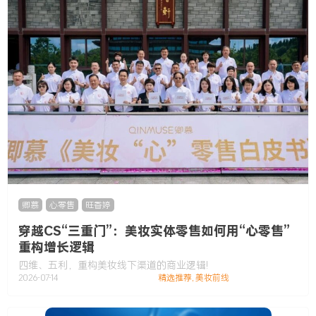
卿慕
,
心零售
,
旺香婷
穿越CS“三重门”：美妆实体零售如何用“心零售”
重构增长逻辑
四维、五利，重构美妆线下渠道的商业逻辑!
2026-07-14
精选推荐
,
美妆前线