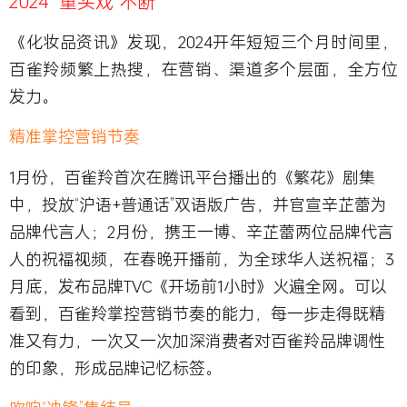
2024 “重头戏”不断
《化妆品资讯》发现，2024开年短短三个月时间里，
百雀羚频繁上热搜，在营销、渠道多个层面，全方位
发力。
精准掌控营销节奏
1月份，百雀羚首次在腾讯平台播出的《繁花》剧集
中，投放“沪语+普通话”双语版广告，并官宣辛芷蕾为
品牌代言人；2月份，携王一博、辛芷蕾两位品牌代言
人的祝福视频，在春晚开播前，为全球华人送祝福；3
月底，发布品牌TVC《开场前1小时》火遍全网。可以
看到，百雀羚掌控营销节奏的能力，每一步走得既精
准又有力，一次又一次加深消费者对百雀羚品牌调性
的印象，形成品牌记忆标签。