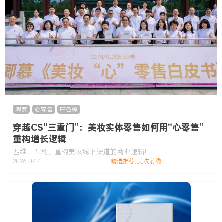
卿慕
,
心零售
,
旺香婷
穿越CS“三重门”：美妆实体零售如何用“心零售”
重构增长逻辑
四维、五利，重构美妆线下渠道的商业逻辑!
2026-07-14
精选推荐
,
美妆前线