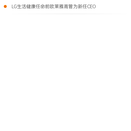
•
LG生活健康任命前欧莱雅高管为新任CEO