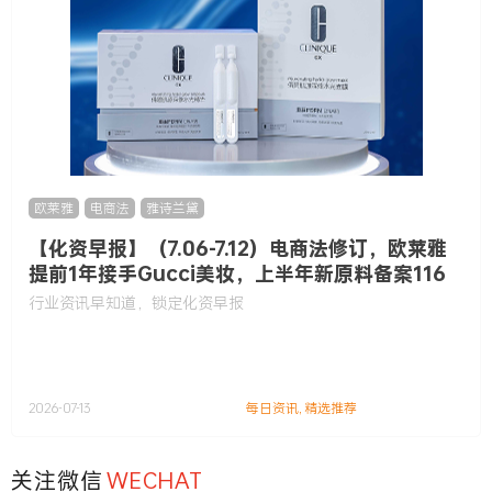
欧莱雅
,
电商法
,
雅诗兰黛
【化资早报】（7.06-7.12）电商法修订，欧莱雅
提前1年接手Gucci美妆，上半年新原料备案116
款……
行业资讯早知道，锁定化资早报
2026-07-13
每日资讯
,
精选推荐
关注微信
WECHAT