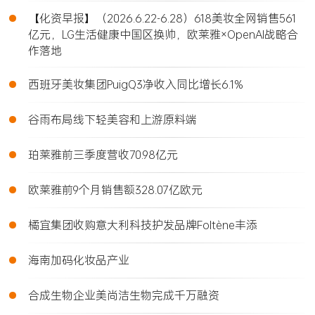
•
【化资早报】（2026.6.22-6.28）618美妆全网销售561
亿元，LG生活健康中国区换帅，欧莱雅×OpenAI战略合
作落地
•
西班牙美妆集团PuigQ3净收入同比增长6.1%
•
谷雨布局线下轻美容和上游原料端
•
珀莱雅前三季度营收70.98亿元
•
欧莱雅前9个月销售额328.07亿欧元
•
橘宜集团收购意大利科技护发品牌Foltène丰添
•
海南加码化妆品产业
•
合成生物企业美尚洁生物完成千万融资