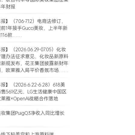
半年财报
】（7.06-7.12）电商法修订，
前1年接手Gucci美妆，上半年新
116款……
】（2026.06.29-07.05）化妆
管理办法征求意见，化妆品新原料
案新规发布，花王集团披露新财年
划，欧莱雅入局平价香氛市场……
】（2026.6.22-6.28）618美
售561亿元，LG生活健康中国区
莱雅×OpenAI战略合作落地
妆集团PuigQ3净收入同比增长
局线下轻美容和上游原料端