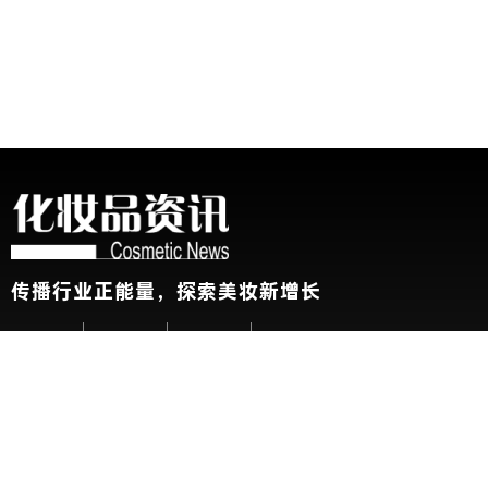
传播行业正能量，探索美妆新增长
关于我们
加入我们
联系我们
版权声明
友情链接：
CBE中国美容博览会
新华网
@2026 China Beauty Expo. All Rights Reserved 沪公安网备 31010
展会参观人士条例及隐私政策