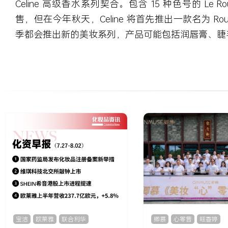
Celine 高级香水系列契合。包含 15 种色号的 Le Rou
售，但在今年秋天，Celine 将首先推出一款名为 Rou
季都会推出新的美妆系列，产品可能包括润唇膏、睫
宝洁
,
欧莱雅
,
联合利华
卿慕
,
心零售
,
旺香婷