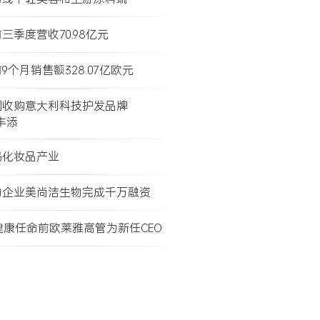
三季度营收70.98亿元
9个月销售额328.07亿欧元
团收购意大利科技护发品牌
e丰添
码化妆品产业
物企业美尚洁生物完成千万融资
健康任命前欧莱雅高管为新任CEO