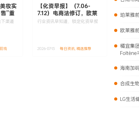
：美妆实
【化资早报】（7.06-
•
售”重
7.12）电商法修订，欧莱
珀莱雅前
雅提前1年接手Gucci美
线下渠道
行业资讯早知道，锁定化资早报
•
妆，上半年新原料备案
欧莱雅前
116款……
•
橘宜集
前线
2026-07-13
每日资讯
,
精选推荐
Foltèn
•
海南加
•
合成生
•
LG生活