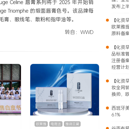
ge Celine 唇膏系列将于 2025 年开始销
发布上
ge Triomphe 的缎面唇膏色号。该品牌每
•
毛膏、眼线笔、散粉和指甲油等。
【化资早报
欧莱雅提
转自：WWD
原料备案
•
【化资早报
品标准
注册备
经营计
•
【化资早报
妆全网销
换帅，欧
•
西班牙美
6.1%
欧莱雅
,
电商法
,
雅诗兰黛
•
谷雨布