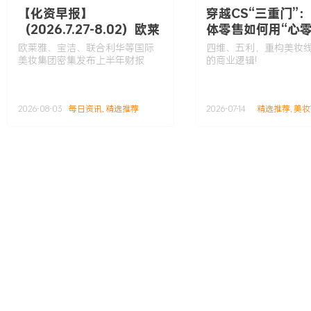
【化资早报】
穿越CS“三重门”
（2026.7.27-8.02）欧莱
体零售如何用“心零
雅、宝洁、联合利华等国
构增长逻辑
欧莱雅、宝洁、联合利华等国际
四维、五利，重构美妆
际美妆集团密集发布上半
美妆集团密集发布上半年财报
的商业逻辑!
年财报
2026-08-03
每日资讯
,
精选推荐
2026-07-14
精选推荐
,
美妆