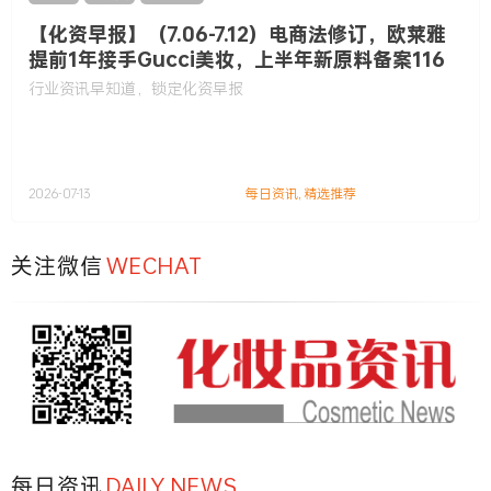
【化资早报】（7.06-7.12）电商法修订，欧莱雅
提前1年接手Gucci美妆，上半年新原料备案116
款……
行业资讯早知道，锁定化资早报
2026-07-13
每日资讯
,
精选推荐
关注微信
WECHAT
每日资讯
DAILY NEWS