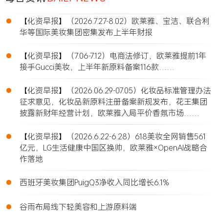
•
【化资早报】（2026.7.27-8.02）欧莱雅、宝洁、联合利
华等国际美妆集团密集发布上半年财报
•
【化资早报】（7.06-7.12）电商法修订，欧莱雅提前1年
接手Gucci美妆，上半年新原料备案116款……
•
【化资早报】（2026.06.29-07.05）化妆品标准管理办法
征求意见，化妆品新原料注册备案新规发布，花王集团
披露新财年经营计划，欧莱雅入局平价香氛市场……
•
【化资早报】（2026.6.22-6.28）618美妆全网销售561
亿元，LG生活健康中国区换帅，欧莱雅×OpenAI战略合
作落地
•
西班牙美妆集团PuigQ3净收入同比增长6.1%
•
谷雨布局线下轻美容和上游原料端