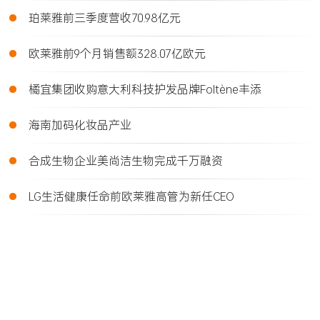
•
珀莱雅前三季度营收70.98亿元
•
欧莱雅前9个月销售额328.07亿欧元
•
橘宜集团收购意大利科技护发品牌Foltène丰添
•
海南加码化妆品产业
•
合成生物企业美尚洁生物完成千万融资
•
LG生活健康任命前欧莱雅高管为新任CEO