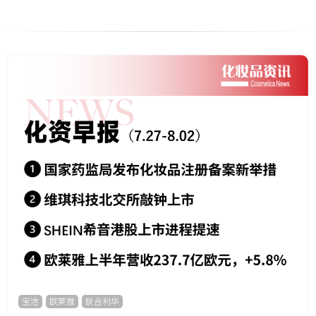
宝洁
,
欧莱雅
,
联合利华