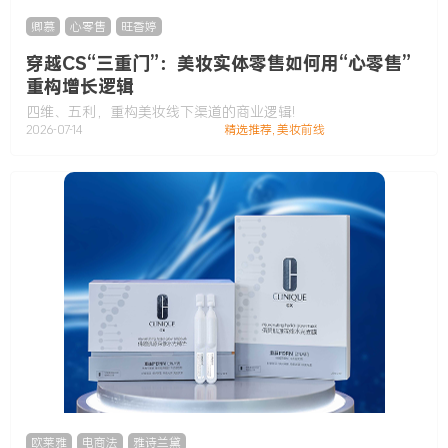
卿慕
,
心零售
,
旺香婷
穿越CS“三重门”：美妆实体零售如何用“心零售”
重构增长逻辑
四维、五利，重构美妆线下渠道的商业逻辑!
2026-07-14
精选推荐
,
美妆前线
欧莱雅
,
电商法
,
雅诗兰黛