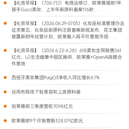
•
【化资早报】（7.06-7.12）电商法修订，欧莱雅提前1年
接手Gucci美妆，上半年新原料备案116款……
•
【化资早报】（2026.06.29-07.05）化妆品标准管理办法
征求意见，化妆品新原料注册备案新规发布，花王集团
披露新财年经营计划，欧莱雅入局平价香氛市场……
•
【化资早报】（2026.6.22-6.28）618美妆全网销售561
亿元，LG生活健康中国区换帅，欧莱雅×OpenAI战略合
作落地
•
西班牙美妆集团PuigQ3净收入同比增长6.1%
•
谷雨布局线下轻美容和上游原料端
•
珀莱雅前三季度营收70.98亿元
•
欧莱雅前9个月销售额328.07亿欧元