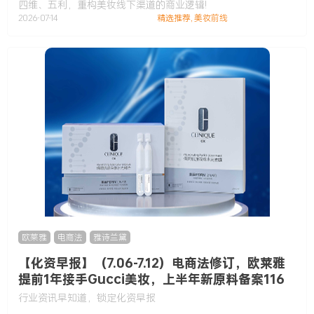
四维、五利，重构美妆线下渠道的商业逻辑!
2026-07-14
精选推荐
,
美妆前线
欧莱雅
,
电商法
,
雅诗兰黛
【化资早报】（7.06-7.12）电商法修订，欧莱雅
提前1年接手Gucci美妆，上半年新原料备案116
款……
行业资讯早知道，锁定化资早报