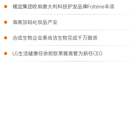
•
橘宜集团收购意大利科技护发品牌Foltène丰添
•
海南加码化妆品产业
•
合成生物企业美尚洁生物完成千万融资
•
LG生活健康任命前欧莱雅高管为新任CEO