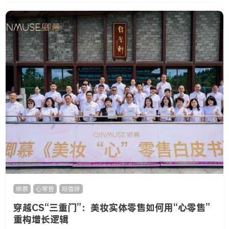
卿慕
,
心零售
,
旺香婷
穿越CS“三重门”：美妆实体零售如何用“心零售”
重构增长逻辑