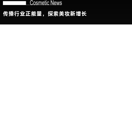
传播行业正能量，探索美妆新增长
关于我们
加入我们
联系我们
版权声明
友情链接：
CBE中国美容博览会
新华网
@2026 China Beauty Expo. All Rights Reserved 沪公安网备
31010102002696号 沪ICP备11000788号
展会参观人士条例及隐私政策