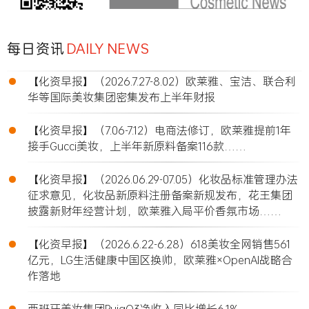
每日资讯
DAILY NEWS
•
【化资早报】（2026.7.27-8.02）欧莱雅、宝洁、联合利
华等国际美妆集团密集发布上半年财报
•
【化资早报】（7.06-7.12）电商法修订，欧莱雅提前1年
接手Gucci美妆，上半年新原料备案116款……
•
【化资早报】（2026.06.29-07.05）化妆品标准管理办法
征求意见，化妆品新原料注册备案新规发布，花王集团
披露新财年经营计划，欧莱雅入局平价香氛市场……
•
【化资早报】（2026.6.22-6.28）618美妆全网销售561
亿元，LG生活健康中国区换帅，欧莱雅×OpenAI战略合
作落地
•
西班牙美妆集团PuigQ3净收入同比增长6.1%