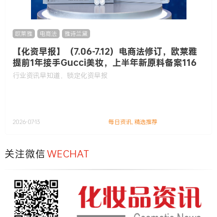
欧莱雅
,
电商法
,
雅诗兰黛
【化资早报】（7.06-7.12）电商法修订，欧莱雅
提前1年接手Gucci美妆，上半年新原料备案116
款……
行业资讯早知道，锁定化资早报
2026-07-13
每日资讯
,
精选推荐
关注微信
WECHAT