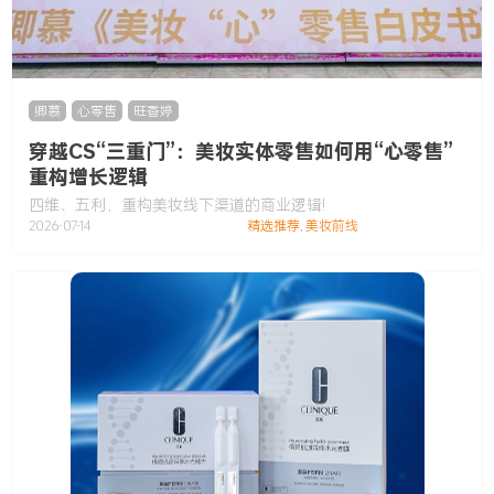
卿慕
,
心零售
,
旺香婷
穿越CS“三重门”：美妆实体零售如何用“心零售”
重构增长逻辑
四维、五利，重构美妆线下渠道的商业逻辑!
2026-07-14
精选推荐
,
美妆前线