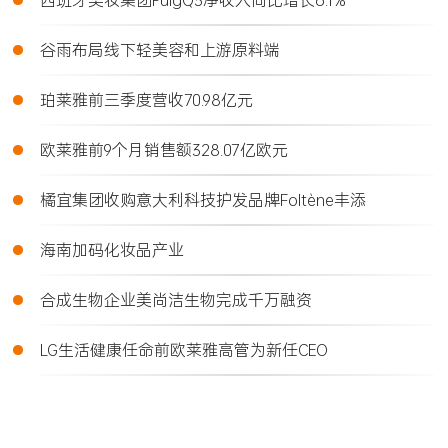
•
谷雨布局线下轻美容和上游原料端
•
珀莱雅前三季度营收70.98亿元
•
欧莱雅前9个月销售额328.07亿欧元
•
橘宜集团收购意大利科技护发品牌Foltène丰添
•
海南加码化妆品产业
•
合成生物企业美尚洁生物完成千万融资
•
LG生活健康任命前欧莱雅高管为新任CEO