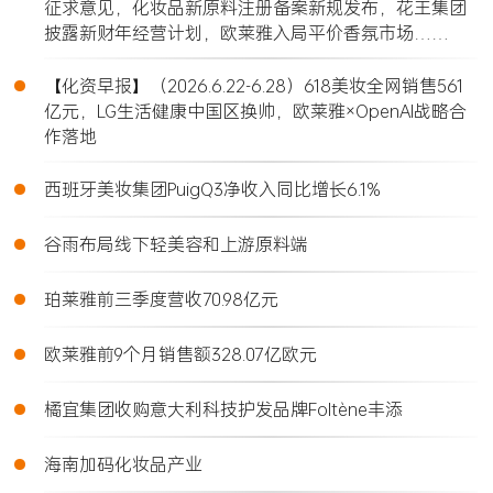
征求意见，化妆品新原料注册备案新规发布，花王集团
披露新财年经营计划，欧莱雅入局平价香氛市场……
•
【化资早报】（2026.6.22-6.28）618美妆全网销售561
亿元，LG生活健康中国区换帅，欧莱雅×OpenAI战略合
作落地
•
西班牙美妆集团PuigQ3净收入同比增长6.1%
•
谷雨布局线下轻美容和上游原料端
•
珀莱雅前三季度营收70.98亿元
•
欧莱雅前9个月销售额328.07亿欧元
•
橘宜集团收购意大利科技护发品牌Foltène丰添
•
海南加码化妆品产业