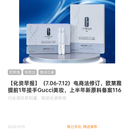
欧莱雅
,
电商法
,
雅诗兰黛
【化资早报】（7.06-7.12）电商法修订，欧莱雅
提前1年接手Gucci美妆，上半年新原料备案116
款……
行业资讯早知道，锁定化资早报
2026-07-13
每日资讯
,
精选推荐