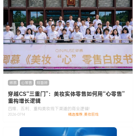
卿慕
,
心零售
,
旺香婷
穿越CS“三重门”：美妆实体零售如何用“心零售”
重构增长逻辑
四维、五利，重构美妆线下渠道的商业逻辑!
2026-07-14
精选推荐
,
美妆前线