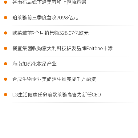
•
谷雨布局线下轻美容和上游原料端
•
珀莱雅前三季度营收70.98亿元
•
欧莱雅前9个月销售额328.07亿欧元
•
橘宜集团收购意大利科技护发品牌Foltène丰添
•
海南加码化妆品产业
•
合成生物企业美尚洁生物完成千万融资
•
LG生活健康任命前欧莱雅高管为新任CEO