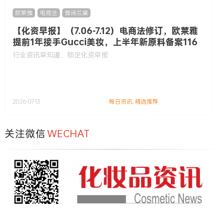
欧莱雅
,
电商法
,
雅诗兰黛
【化资早报】（7.06-7.12）电商法修订，欧莱雅
提前1年接手Gucci美妆，上半年新原料备案116
款……
行业资讯早知道，锁定化资早报
2026-07-13
每日资讯
,
精选推荐
关注微信
WECHAT