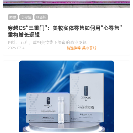
卿慕
,
心零售
,
旺香婷
穿越CS“三重门”：美妆实体零售如何用“心零售”
重构增长逻辑
四维、五利，重构美妆线下渠道的商业逻辑!
2026-07-14
精选推荐
,
美妆前线