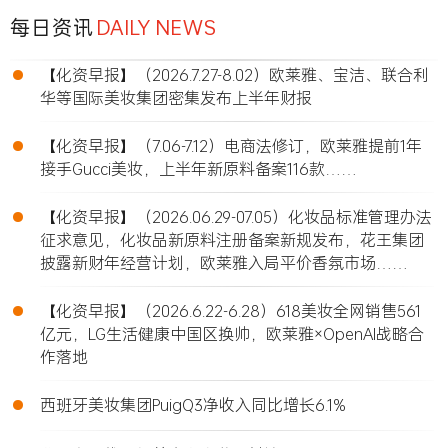
每日资讯
DAILY NEWS
•
【化资早报】（2026.7.27-8.02）欧莱雅、宝洁、联合利
华等国际美妆集团密集发布上半年财报
•
【化资早报】（7.06-7.12）电商法修订，欧莱雅提前1年
接手Gucci美妆，上半年新原料备案116款……
•
【化资早报】（2026.06.29-07.05）化妆品标准管理办法
征求意见，化妆品新原料注册备案新规发布，花王集团
披露新财年经营计划，欧莱雅入局平价香氛市场……
•
【化资早报】（2026.6.22-6.28）618美妆全网销售561
亿元，LG生活健康中国区换帅，欧莱雅×OpenAI战略合
作落地
•
西班牙美妆集团PuigQ3净收入同比增长6.1%