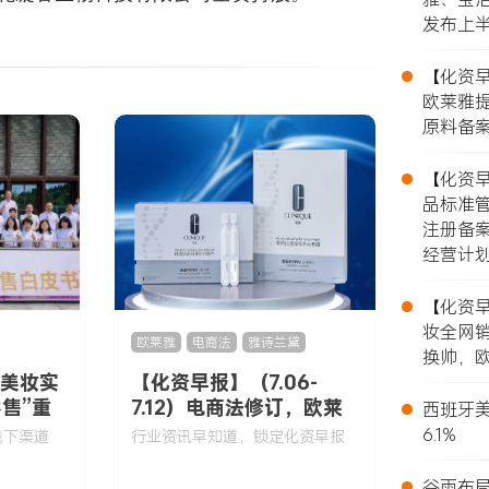
发布上
•
【化资早报
欧莱雅提
原料备案
•
【化资早报
品标准
注册备
经营计
•
【化资早报
妆全网销
欧莱雅
,
电商法
,
雅诗兰黛
换帅，欧
：美妆实
【化资早报】（7.06-
•
售”重
7.12）电商法修订，欧莱
西班牙美
雅提前1年接手Gucci美
6.1%
线下渠道
行业资讯早知道，锁定化资早报
妆，上半年新原料备案
•
116款……
谷雨布