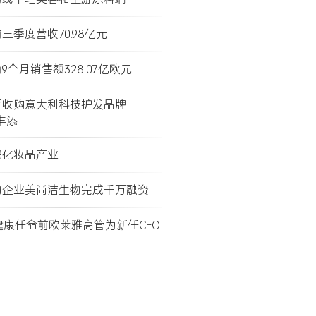
三季度营收70.98亿元
9个月销售额328.07亿欧元
团收购意大利科技护发品牌
e丰添
码化妆品产业
物企业美尚洁生物完成千万融资
健康任命前欧莱雅高管为新任CEO