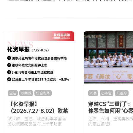
宝洁
,
欧莱雅
,
联合利华
卿慕
,
心零售
,
旺香婷
【化资早报】
穿越CS“三重门”
（2026.7.27-8.02）欧莱
体零售如何用“心零
雅、宝洁、联合利华等国
构增长逻辑
欧莱雅、宝洁、联合利华等国际
四维、五利，重构美妆
际美妆集团密集发布上半
美妆集团密集发布上半年财报
的商业逻辑!
年财报