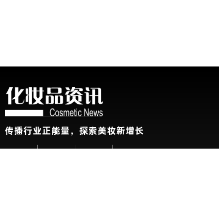
传播行业正能量，探索美妆新增长
关于我们
加入我们
联系我们
版权声明
友情链接：
CBE中国美容博览会
新华网
@2026 China Beauty Expo. All Rights Reserved 沪公安网备 31010
展会参观人士条例及隐私政策