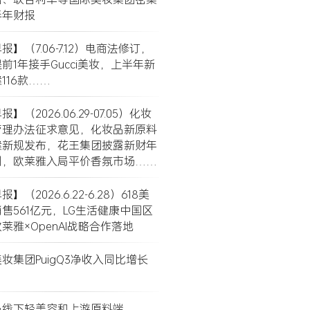
半年财报
】（7.06-7.12）电商法修订，
前1年接手Gucci美妆，上半年新
116款……
】（2026.06.29-07.05）化妆
管理办法征求意见，化妆品新原料
案新规发布，花王集团披露新财年
划，欧莱雅入局平价香氛市场……
】（2026.6.22-6.28）618美
售561亿元，LG生活健康中国区
莱雅×OpenAI战略合作落地
妆集团PuigQ3净收入同比增长
局线下轻美容和上游原料端