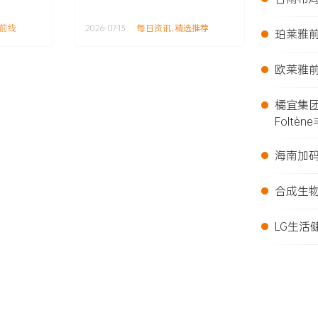
•
前线
2026-07-13
每日资讯
,
精选推荐
珀莱雅前
•
欧莱雅前
•
橘宜集
Foltèn
•
海南加
•
合成生
•
LG生活