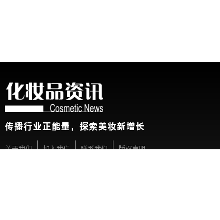
传播行业正能量，探索美妆新增长
关于我们
加入我们
联系我们
版权声明
友情链接：
CBE中国美容博览会
新华网
@2026 China Beauty Expo. All Rights Reserved 沪公安网备 31010
展会参观人士条例及隐私政策