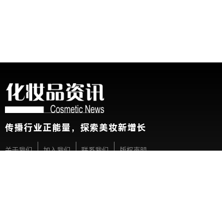
传播行业正能量，探索美妆新增长
关于我们
加入我们
联系我们
版权声明
友情链接：
CBE中国美容博览会
新华网
@2026 China Beauty Expo. All Rights Reserved 沪公安网备 31010
展会参观人士条例及隐私政策