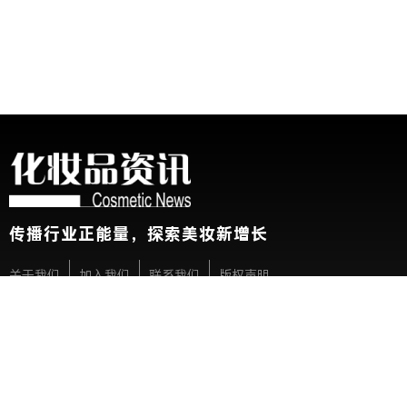
传播行业正能量，探索美妆新增长
关于我们
加入我们
联系我们
版权声明
友情链接：
CBE中国美容博览会
新华网
@2026 China Beauty Expo. All Rights Reserved 沪公安网备 31010
展会参观人士条例及隐私政策