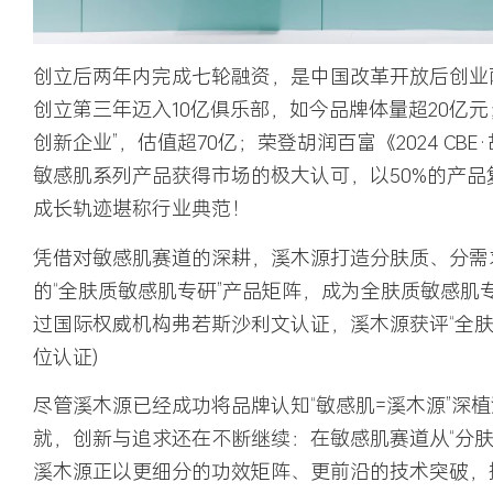
创立后两年内完成七轮融资，是中国改革开放后创业
创立第三年迈入10亿俱乐部，如今
品牌体量超20亿元
创新企业”
，估值超70亿；荣登
胡润百富
《2024 C
敏感肌系列产品获得市场的极大认可，以50%的产
成长轨迹堪称行业典范！
凭借对敏感肌赛道的深耕，溪木源打造分肤质、分需
的“全肤质敏感肌专研”产品矩阵，成为
全肤质敏感肌
过国际权威机构弗若斯沙利文认证，溪木源获评“全肤
位认证)
尽管溪木源已经成功将品牌认知
“敏感肌=溪木源”
深植
就，创新与追求还在不断继续：在敏感肌赛道从“分肤
溪木源正以更细分的功效矩阵、更前沿的技术突破，