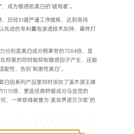
，成为敏感肌美白的“破局者”。
，历经31道严谨工序提炼，达到高纯
以先进的专利囊泡渗透技术加持，最终打
制力分别是美白成分熊果苷的
7584倍
、是
™在抑黑的同时能抑制敏感因子产生，还能
适配性，告别“刺激性美白”。
氧白因系列产品里同时添加了溪木源王牌
的11.15倍，更是经典舒缓成分马齿苋的
研究，一举获得被誉为“美妆界诺贝尔奖”的