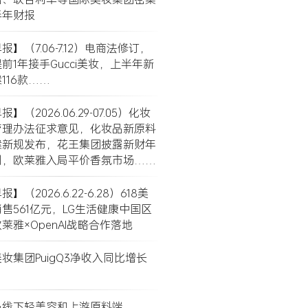
半年财报
】（7.06-7.12）电商法修订，
前1年接手Gucci美妆，上半年新
116款……
】（2026.06.29-07.05）化妆
管理办法征求意见，化妆品新原料
案新规发布，花王集团披露新财年
划，欧莱雅入局平价香氛市场……
】（2026.6.22-6.28）618美
售561亿元，LG生活健康中国区
莱雅×OpenAI战略合作落地
妆集团PuigQ3净收入同比增长
局线下轻美容和上游原料端