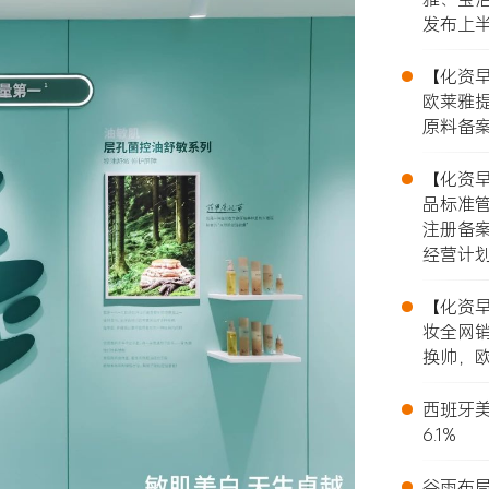
发布上
•
【化资早报
欧莱雅提
原料备案
•
【化资早报
品标准
注册备
经营计
•
【化资早报
妆全网销
换帅，欧
•
西班牙美
6.1%
•
谷雨布