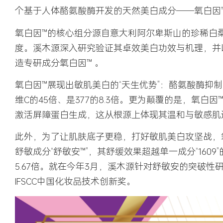
个基于人体酪氨酸酶开发的天然美白成分——氧白因™
氧白因™的核心组分源自意大利阿尔卑斯山的珍稀白桑
度。溪木源深入研究验证其卓效美白功效与机理，并
造专研成分氧白因™ 。
氧白因™展现出敏肌美白的“天生优势”：酪氨酸酶抑
维C的
45
倍
、是377的
8.3倍
。更为颠覆的是，氧白因
激活屏障蛋白生成，这从根源上体现其温和与敏感肌
此外，为了让肌肤底子更稳，打好敏肌美白攻坚战，
舒敏成分“舒敏安™”，其舒缓效果超越单一成分“1609”
5.67倍。就在今年3月，溪木源针对舒敏安的突破性
IFSCC中国化妆品技术创新奖。