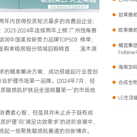
•
珀莱雅前
两年内获得投资轮次最多的消费品企业；
•
欧莱雅前
；2023-2024年连续两年上榜
“广州独角兽
BE·胡润中国美妆新势力品牌TOP50》榜单；
•
橘宜集
品复购率稳居细分领域回购榜首……溪木源
Foltèn
•
海南加
求的精准解决方案，成功搭建起行业首创
•
专业护理市场第一品牌
。(2024年7月，经
合成生
质敏感肌护肤品全国销量第一”的市场地
•
LG生活
消费者心智，但是其并未止步于既有成
质护理”向“满足功效需求”的进阶浪潮中，
掀起一场聚焦敏感肌赛道的创新博弈。