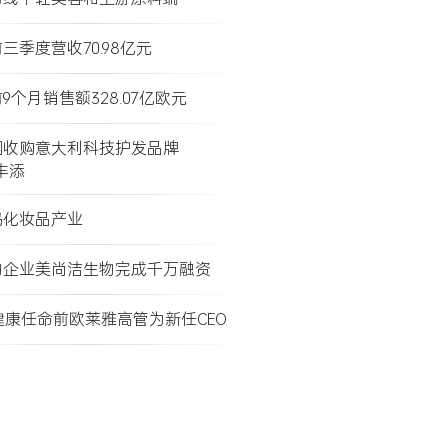
三季度营收70.98亿元
9个月销售额328.07亿欧元
团收购意大利科技护发品牌
e丰添
码化妆品产业
物企业美尚洁生物完成千万融资
健康任命前欧莱雅高管为新任CEO